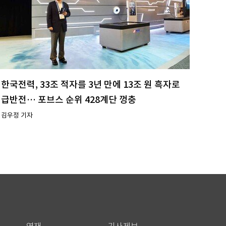
한국전력, 33조 적자를 3년 만에 13조 원 흑자로
급반전… 포브스 순위 428계단 껑충
김우정 기자