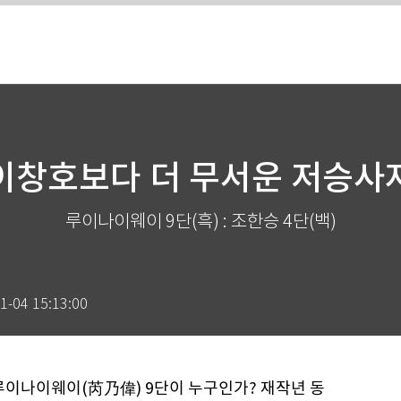
이창호보다 더 무서운 저승사
루이나이웨이 9단(흑) : 조한승 4단(백)
1-04 15:13:00
루이나이웨이(芮乃偉) 9단이 누구인가? 재작년 동