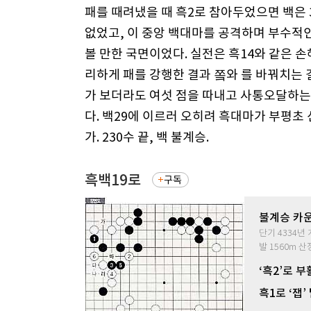
패를 때려냈을 때 흑2로 참아두었으면 백은
없었고, 이 중앙 백대마를 공격하며 부수적
볼 만한 국면이었다. 실전은 흑14와 같은 
리하게 패를 강행한 결과 쫔와 를 바꿔치는 
가 보더라도 여섯 점을 따내고 사통오달하는
다. 백29에 이르러 오히려 흑대마가 부평초
가. 230수 끝, 백 불계승.
흑백19로
구독
불계승 카운
단기 4334
발 1560m 
‘흑2’로 
흑1로 ‘잽’