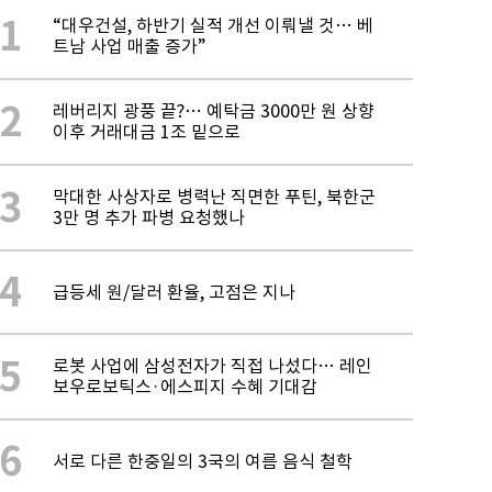
1
“대우건설, 하반기 실적 개선 이뤄낼 것… 베
트남 사업 매출 증가”
2
레버리지 광풍 끝?… 예탁금 3000만 원 상향
이후 거래대금 1조 밑으로
3
막대한 사상자로 병력난 직면한 푸틴, 북한군
3만 명 추가 파병 요청했나
4
급등세 원/달러 환율, 고점은 지나
5
로봇 사업에 삼성전자가 직접 나섰다… 레인
보우로보틱스·에스피지 수혜 기대감
6
서로 다른 한중일의 3국의 여름 음식 철학