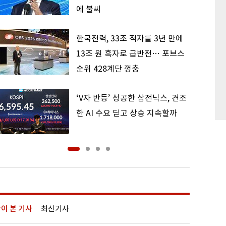
에 불씨
한국전력, 33조 적자를 3년 만에
13조 원 흑자로 급반전… 포브스
순위 428계단 껑충
‘V자 반등’ 성공한 삼전닉스, 견조
한 AI 수요 딛고 상승 지속할까
이 본 기사
최신기사