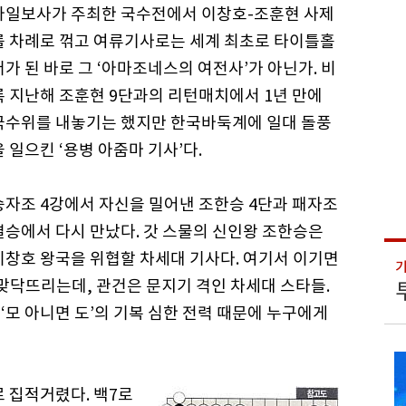
아일보사가 주최한 국수전에서 이창호-조훈현 사제
를 차례로 꺾고 여류기사로는 세계 최초로 타이틀홀
더가 된 바로 그 ‘아마조네스의 여전사’가 아닌가. 비
록 지난해 조훈현 9단과의 리턴매치에서 1년 만에
국수위를 내놓기는 했지만 한국바둑계에 일대 돌풍
을 일으킨 ‘용병 아줌마 기사’다.
승자조 4강에서 자신을 밀어낸 조한승 4단과 패자조
결승에서 다시 만났다. 갓 스물의 신인왕 조한승은
이창호 왕국을 위협할 차세대 기사다. 여기서 이기면
 맞닥뜨리는데, 관건은 문지기 격인 차세대 스타들.
‘모 아니면 도’의 기복 심한 전력 때문에 누구에게
로 집적거렸다. 백7로