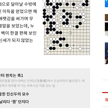
 3으로 달아날 수밖에
인 이득을 얻었으면 해
손해팻감을 써가며 무
결말을 보았는데, 누
 백이 한결 편해 보인
 신세가 되지 않았는
터 펀치는 흑1
년 개천절을 맞아 태백산 천제단(天祭壇)에서 산상대국이 벌어졌다. 해
산정에서 대국을 두기는 바둑사상 처음 있는 일.…
부활한 진신두의 묘수
많
 날리다 ‘잼’ 던지다