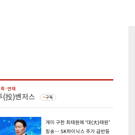
기획·연재
기획·연
투(投)벤저스
돈의 
구독
개미 구한 최태원에 ‘대(大)태원’
칭송… SK하이닉스 주가 급반등