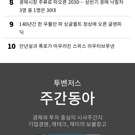
8
경매시장 주류로 떠오른 2030… 상반기 경매 낙찰자
3명 중 1명은 30대
9
140년간 한 우물만 파 싱글몰트 정상에 오른 글렌피
딕
10
만년설과 폭포가 어우러진 스위스 라우터브루넨
투벤저스
주간동아
경제와 투자 중심의 시사주간지
기업경영, 재테크, 재미의 보물창고