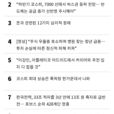
2
“하반기 코스피, 7000 선에서 박스권 등락 전망… 반
도체는 공급 증가 선반영 주시해야”
3
돈과 관련된 12가지 심리적 장애
4
[영상] “주식 우울증 호소하며 병원 찾는 청년 급증…
투자 손실에 따른 정신적 피해 커져”
5
“이강인, 아틀레티코 마드리드에서 커리어와 주전 입
지 다 잡을 것”
6
코스피 최대 상승은 폭락장 한가운데서 나와
7
한국전력, 33조 적자를 3년 만에 13조 원 흑자로 급반
전… 포브스 순위 428계단 껑충