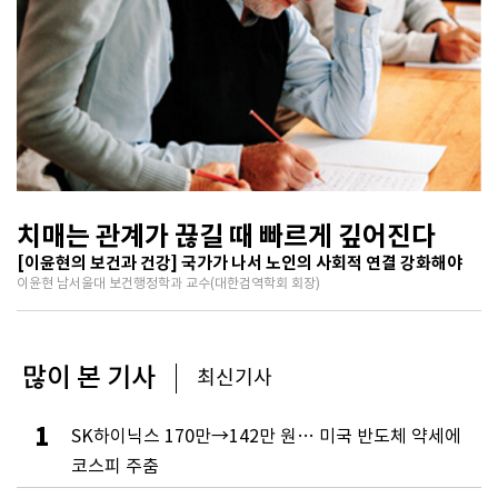
치매는 관계가 끊길 때 빠르게 깊어진다
[이윤현의 보건과 건강] 국가가 나서 노인의 사회적 연결 강화해야
이윤현 남서울대 보건행정학과 교수(대한검역학회 회장)
많이 본 기사
최신기사
1
SK하이닉스 170만→142만 원… 미국 반도체 약세에
코스피 주춤