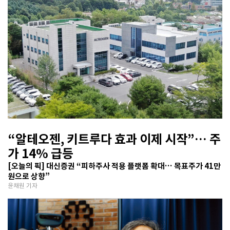
“알테오젠, 키트루다 효과 이제 시작”… 주
가 14% 급등
[오늘의 픽] 대신증권 “피하주사 적용 플랫폼 확대… 목표주가 41만
원으로 상향”
윤채원 기자