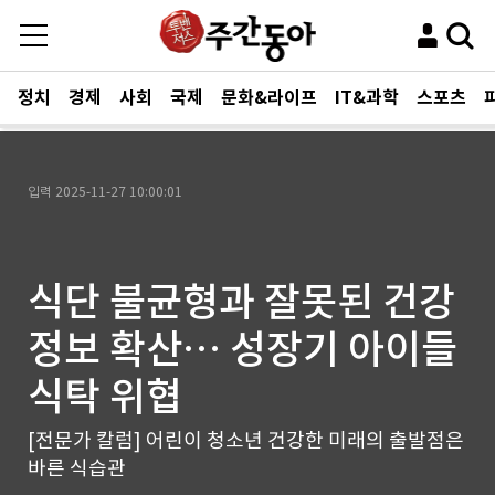
정치
경제
사회
국제
문화&라이프
IT&과학
스포츠
입력
2025-11-27 10:00:01
식단 불균형과 잘못된 건강
정보 확산… 성장기 아이들
식탁 위협
[전문가 칼럼] 어린이 청소년 건강한 미래의 출발점은
바른 식습관