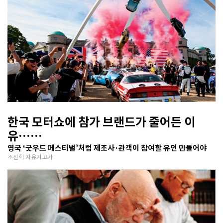
한국 모터쇼에 참가 브랜드가 줄어든 이
유…
행사 정체성이 모호
영국 ‘굿우드 페스티벌’처럼 제조사·관객이 참여할 유인 만들어야
조진혁 자유기고가