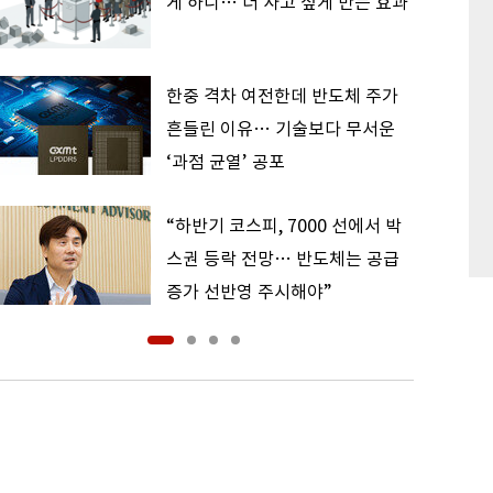
게 하니… 더 사고 싶게 만든 효과
한중 격차 여전한데 반도체 주가
흔들린 이유… 기술보다 무서운
‘과점 균열’ 공포
“하반기 코스피, 7000 선에서 박
스권 등락 전망… 반도체는 공급
증가 선반영 주시해야”