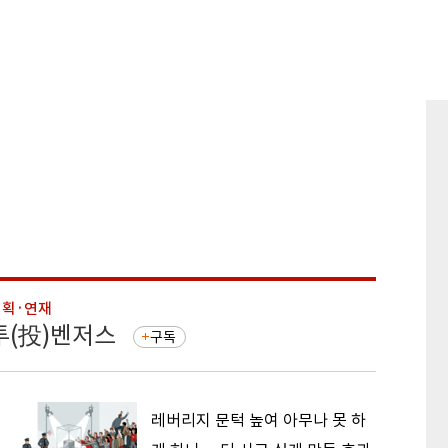
기획·연재
기획·연
투(投)벤저스
돈의 
구독
레버리지 문턱 높여 아무나 못 하