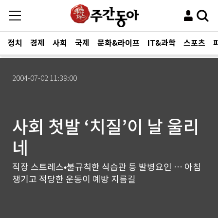
정치
경제
사회
국제
문화&라이프
IT&과학
스포츠
2004-07-02 11:39:00
사회 첫발 ‘치질’이 날 울리
네
직장 스트레스•불규칙한 식습관 등 발병요인 … 아침
챙기고 적당한 운동이 예방 지름길