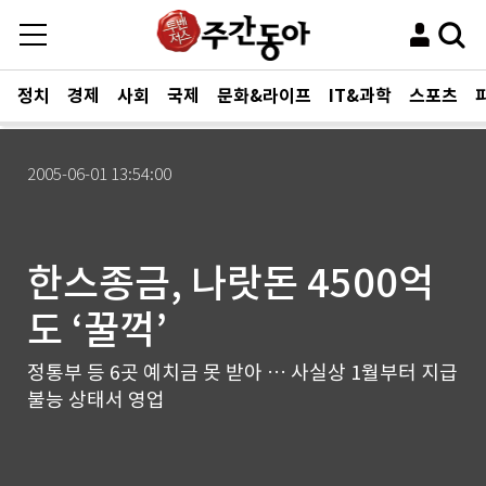
정치
경제
사회
국제
문화&라이프
IT&과학
스포츠
2005-06-01 13:54:00
한스종금, 나랏돈 4500억
도 ‘꿀꺽’
정통부 등 6곳 예치금 못 받아 … 사실상 1월부터 지급
불능 상태서 영업