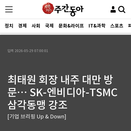
정치
경제
사회
국제
문화&라이프
IT&과학
스포츠
입력
2026-05-29 07:00:01
최태원 회장 내주 대만 방
문… SK-엔비디아-TSMC
삼각동맹 강조
[기업 브리핑 Up & Down]