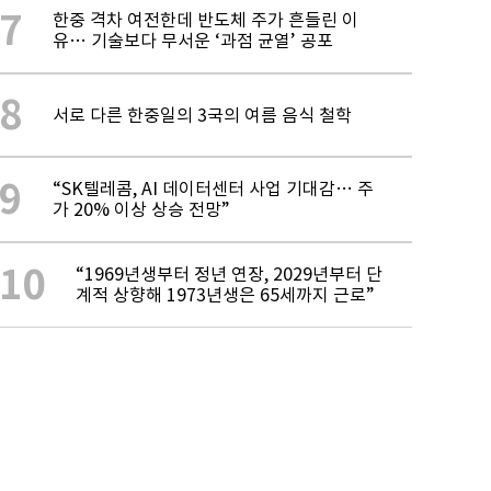
7
한중 격차 여전한데 반도체 주가 흔들린 이
유… 기술보다 무서운 ‘과점 균열’ 공포
8
서로 다른 한중일의 3국의 여름 음식 철학
9
“SK텔레콤, AI 데이터센터 사업 기대감… 주
가 20% 이상 상승 전망”
10
“1969년생부터 정년 연장, 2029년부터 단
계적 상향해 1973년생은 65세까지 근로”