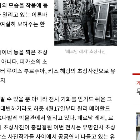
사의 모습을 작품에 등
라 열리고 있는 이른바
 여실히 보여주는 한
자이너 등을 찍은 초상
‘페르낭 레제’ 초상사진.
 아니다. 피카소의 초
터 루이스 부르주아, 키스 헤링의 초상사진으로 유
지.
 수 있을 뿐 아니라 전시 기회를 얻기도 쉬운 그
을 대변하기라도 하듯 4월17일부터 윌리 메이왈드
 카르나발레 박물관에서 열리고 있다. 페르낭 레제, 르
의 초상사진이 총집결된 이번 전시는 유명인사 초상
랑스 사진작가들 사이에서 공공연히 나돌고 있는 유