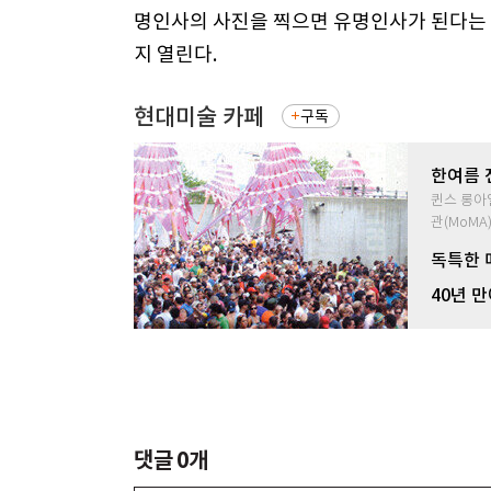
명인사의 사진을 찍으면 유명인사가 된다는 말
지 열린다.
현대미술 카페
구독
한여름 
퀸스 롱아
관(MoM
독특한 
40년 
댓글
0
개