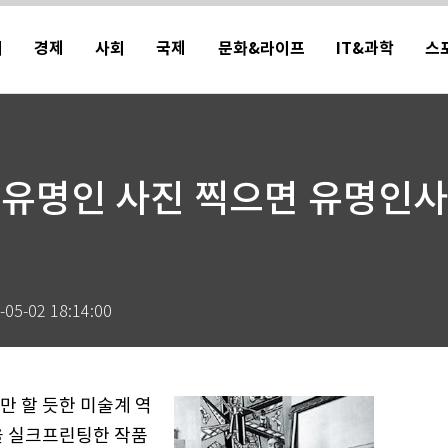
치
경제
사회
국제
문화&라이프
IT&과학
스
유명인 사진 찍으면 유명인사
-05-02 18:14:00
만 할 듯한 미술계 역
을 실크프린팅한 작품