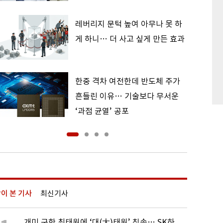
레버리지 문턱 높여 아무나 못 하
게 하니… 더 사고 싶게 만든 효과
한중 격차 여전한데 반도체 주가
흔들린 이유… 기술보다 무서운
‘과점 균열’ 공포
이 본 기사
최신기사
개미 구한 최태원에 ‘대(大)태원’ 칭송… SK하