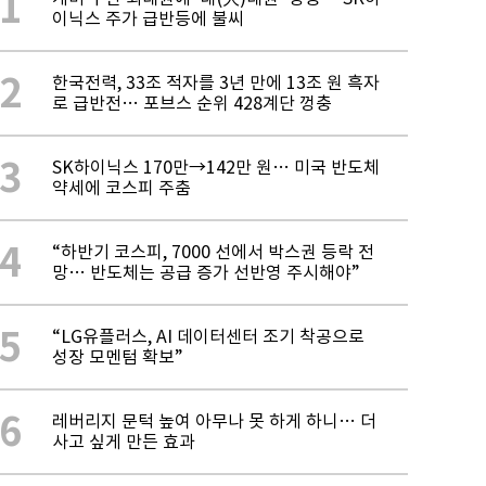
1
이닉스 주가 급반등에 불씨
2
한국전력, 33조 적자를 3년 만에 13조 원 흑자
로 급반전… 포브스 순위 428계단 껑충
3
SK하이닉스 170만→142만 원… 미국 반도체
약세에 코스피 주춤
4
“하반기 코스피, 7000 선에서 박스권 등락 전
망… 반도체는 공급 증가 선반영 주시해야”
5
“LG유플러스, AI 데이터센터 조기 착공으로
성장 모멘텀 확보”
6
레버리지 문턱 높여 아무나 못 하게 하니… 더
사고 싶게 만든 효과