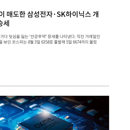
이 매도한 삼성전자·SK하이닉스 개
승세
가다 뒷심을 잃는 ‘전강후약’ 장세를 나타냈다. 직전 거래일인
을 보인 코스피는 8월 3일 6358로 출발해 5일 6674까지 올랐