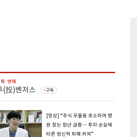
기획·연재
기획·연
투(投)벤저스
돈의 
구독
[영상] “주식 우울증 호소하며 병
원 찾는 청년 급증… 투자 손실에
따른 정신적 피해 커져”