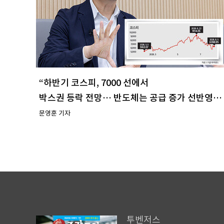
“하반기 코스피, 7000 선에서
박스권 등락 전망… 반도체는 공급 증가 선반영
주시해야”
문영훈 기자
투벤저스