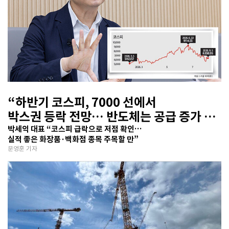
“하반기 코스피, 7000 선에서
박스권 등락 전망… 반도체는 공급 증가 선
반영 주시해야”
박세익 대표 “코스피 급락으로 저점 확인…
실적 좋은 화장품·백화점 종목 주목할 만”
문영훈 기자