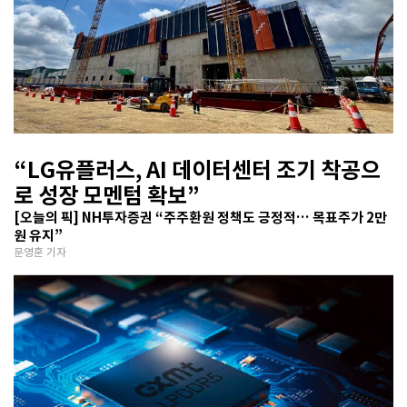
“LG유플러스, AI 데이터센터 조기 착공으
로 성장 모멘텀 확보”
[오늘의 픽] NH투자증권 “주주환원 정책도 긍정적… 목표주가 2만
원 유지”
문영훈 기자