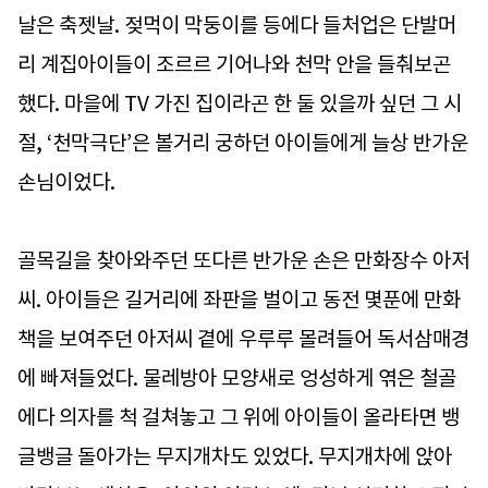
날은 축젯날. 젖먹이 막둥이를 등에다 들처업은 단발머
리 계집아이들이 조르르 기어나와 천막 안을 들춰보곤
했다. 마을에 TV 가진 집이라곤 한 둘 있을까 싶던 그 시
절, ‘천막극단’은 볼거리 궁하던 아이들에게 늘상 반가운
손님이었다.
골목길을 찾아와주던 또다른 반가운 손은 만화장수 아저
씨. 아이들은 길거리에 좌판을 벌이고 동전 몇푼에 만화
책을 보여주던 아저씨 곁에 우루루 몰려들어 독서삼매경
에 빠져들었다. 물레방아 모양새로 엉성하게 엮은 철골
에다 의자를 척 걸쳐놓고 그 위에 아이들이 올라타면 뱅
글뱅글 돌아가는 무지개차도 있었다. 무지개차에 앉아