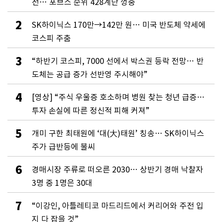
전… 포브스 순위 428계단 껑충
2
SK하이닉스 170만→142만 원… 미국 반도체 약세에
코스피 주춤
3
“하반기 코스피, 7000 선에서 박스권 등락 전망… 반
도체는 공급 증가 선반영 주시해야”
4
[영상] “주식 우울증 호소하며 병원 찾는 청년 급증…
투자 손실에 따른 정신적 피해 커져”
5
개미 구한 최태원에 ‘대(大)태원’ 칭송… SK하이닉스
주가 급반등에 불씨
6
경매시장 주류로 떠오른 2030… 상반기 경매 낙찰자
3명 중 1명은 30대
7
“이강인, 아틀레티코 마드리드에서 커리어와 주전 입
지 다 잡을 것”