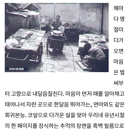
해마
다 명
절이
다가
오면
마음
은 벌
써부
터 고향으로 내달음질친다. 마음이 먼저 때를 알아채고
태어나서 자란 곳으로 한달음 뛰어가는, 연어와도 같은
회귀본능. 코앞으로 다가온 설을 맞아 우리네 유년시절
의 한 페이지를 장식하는 추억의 장면을 흑백 필름으로