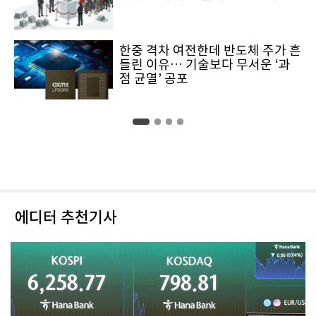
한중 격차 여전한데 반도체 주가 흔
들린 이유… 기술보다 무서운 ‘과
점 균열’ 공포
에디터 추천기사