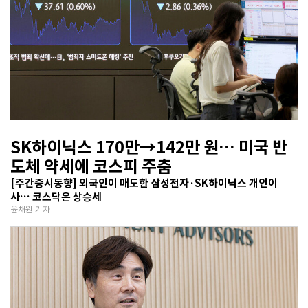
SK하이닉스 170만→142만 원… 미국 반
도체 약세에 코스피 주춤
[주간증시동향] 외국인이 매도한 삼성전자·SK하이닉스 개인이
사… 코스닥은 상승세
윤채원 기자