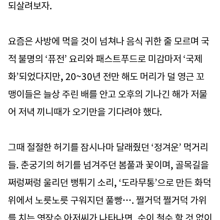
되살려보자.
요즘은 사방에 먹을 것이 넘쳐나 음식 귀한 줄 모르며 국
적 불명의 ‘퓨전’ 요리와 패스트푸드로 미감마저 ‘국제
화’되었다지만, 20~30년 전만 해도 머리가 덜 영근 꼬
맹이들은 늘상 주린 배를 안고 오후의 기나긴 해가 저물
어 저녁 끼니때가 오기만을 기다려야 했다.
그때 절절한 허기를 잠시나마 달래줬던 ‘정겨운’ 먹거리
들. 춘궁기의 허기를 넘겨주던 봄풀과 꽃이며, 골목길을
쩌렁쩌렁 울리던 뻥튀기 소리, ‘도라무통’으로 만든 화덕
위에서 노릇노릇 구워지던 풀빵…. 쩔거덕 쩔거덕 가위
를 치는 엿장수 아저씨가 나타나면, 순이 철수 할 것 없이