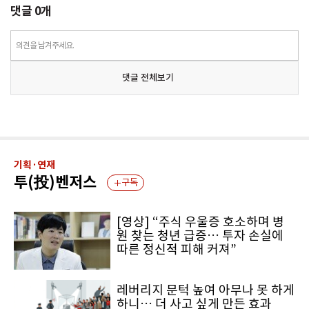
댓글
0
개
의견을 남겨주세요.
댓글 전체보기
기획·연재
투(投)벤저스
구독
[영상] “주식 우울증 호소하며 병
원 찾는 청년 급증… 투자 손실에
따른 정신적 피해 커져”
레버리지 문턱 높여 아무나 못 하게
하니… 더 사고 싶게 만든 효과