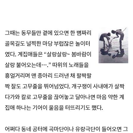
그때는 동무들만 곁에 있으면 한 뼘짜리
골목길도 널찍한 마당 부럽잖은 놀이터
였다. 계집애들은 “살랑살랑~ 봄바람이
살랑 불어오는데….” 따위의 노래들을
흥얼거리며 맨 종아리 드러낸 채 팔짝팔
짝 잘도 고무줄을 뛰어넘었다. 개구쟁이 사내애가 살짝
다가와 칼로 고무줄을 끊어놓고 달아나면 마음 약한 계
집애 하나는 기어이 울음을 터뜨리기도 했다.
어쩌다 동네 공터에 곡마단이나 유랑극단이 들어오면 그