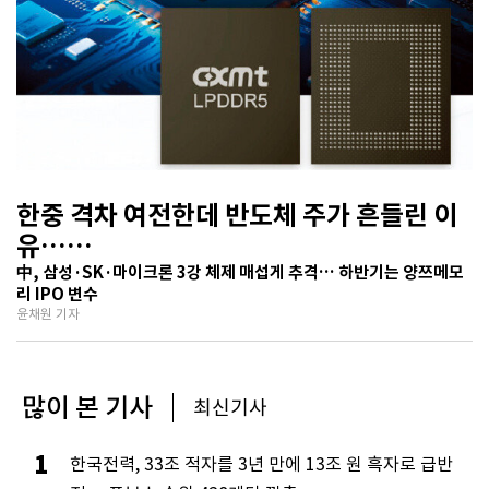
한중 격차 여전한데 반도체 주가 흔들린 이
유…
기술보다 무서운 ‘과점 균열’ 공포
中, 삼성·SK·마이크론 3강 체제 매섭게 추격… 하반기는 양쯔메모
리 IPO 변수
윤채원 기자
많이 본 기사
최신기사
1
한국전력, 33조 적자를 3년 만에 13조 원 흑자로 급반