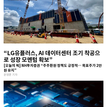
“LG유플러스, AI 데이터센터 조기 착공으
로 성장 모멘텀 확보”
[오늘의 픽] NH투자증권 “주주환원 정책도 긍정적… 목표주가 2만
원 유지”
문영훈 기자