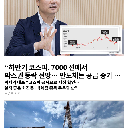
“하반기 코스피, 7000 선에서
박스권 등락 전망… 반도체는 공급 증가 선
반영 주시해야”
박세익 대표 “코스피 급락으로 저점 확인…
실적 좋은 화장품·백화점 종목 주목할 만”
문영훈 기자