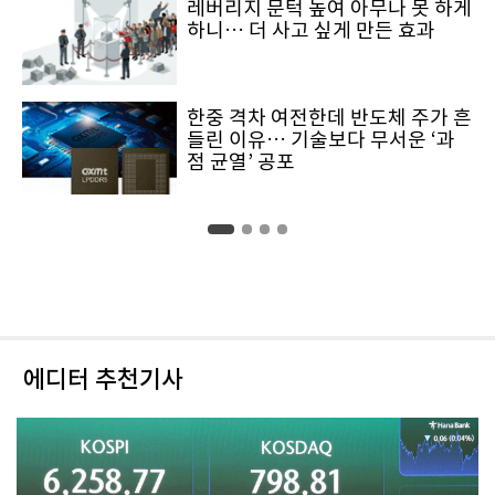
레버리지 문턱 높여 아무나 못 하게
하니… 더 사고 싶게 만든 효과
한중 격차 여전한데 반도체 주가 흔
들린 이유… 기술보다 무서운 ‘과
점 균열’ 공포
에디터 추천기사