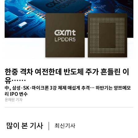
한중 격차 여전한데 반도체 주가 흔들린 이
유…
기술보다 무서운 ‘과점 균열’ 공포
中, 삼성·SK·마이크론 3강 체제 매섭게 추격… 하반기는 양쯔메모
리 IPO 변수
윤채원 기자
많이 본 기사
최신기사