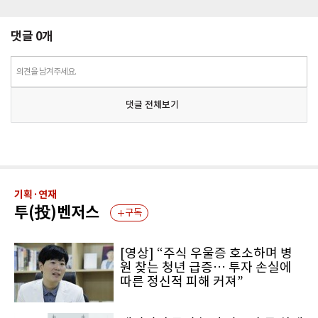
댓글
0
개
의견을 남겨주세요.
댓글 전체보기
기획·연재
투(投)벤저스
구독
[영상] “주식 우울증 호소하며 병
원 찾는 청년 급증… 투자 손실에
따른 정신적 피해 커져”