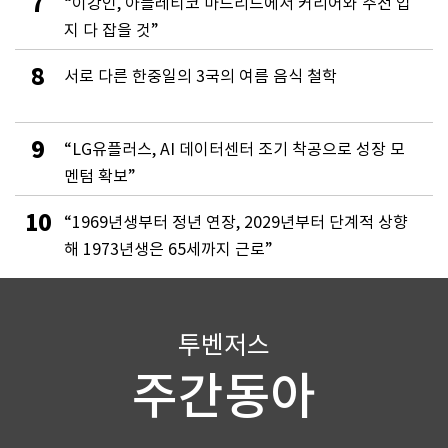
7
“이강인, 아틀레티코 마드리드에서 커리어와 주전 입
지 다 잡을 것”
8
서로 다른 한중일의 3국의 여름 음식 철학
9
“LG유플러스, AI 데이터센터 조기 착공으로 성장 모
멘텀 확보”
10
“1969년생부터 정년 연장, 2029년부터 단계적 상향
해 1973년생은 65세까지 근로”
투벤저스
주간동아