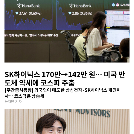
SK하이닉스 170만→142만 원… 미국 반
도체 약세에 코스피 주춤
[주간증시동향] 외국인이 매도한 삼성전자·SK하이닉스 개인이
사… 코스닥은 상승세
윤채원 기자