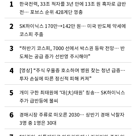
1
한국전력, 33조 적자를 3년 만에 13조 원 흑자로 급반
전… 포브스 순위 428계단 껑충
2
SK하이닉스 170만→142만 원… 미국 반도체 약세에
코스피 주춤
3
“하반기 코스피, 7000 선에서 박스권 등락 전망… 반
도체는 공급 증가 선반영 주시해야”
4
[영상] “주식 우울증 호소하며 병원 찾는 청년 급증…
투자 손실에 따른 정신적 피해 커져”
5
개미 구한 최태원에 ‘대(大)태원’ 칭송… SK하이닉스
주가 급반등에 불씨
6
경매시장 주류로 떠오른 2030… 상반기 경매 낙찰자
3명 중 1명은 30대