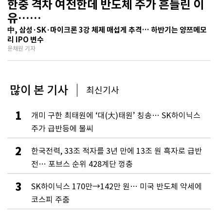
한중 격차 여전한데 반도체 주가 흔들린 이
유…
기술보다 무서운 ‘과점 균열’ 공포
中, 삼성·SK·마이크론 3강 체제 매섭게 추격… 하반기는 양쯔메모
리 IPO 변수
윤채원 기자
많이 본 기사
최신기사
1
개미 구한 최태원에 ‘대(大)태원’ 칭송… SK하이닉스
주가 급반등에 불씨
2
한국전력, 33조 적자를 3년 만에 13조 원 흑자로 급반
전… 포브스 순위 428계단 껑충
3
SK하이닉스 170만→142만 원… 미국 반도체 약세에
코스피 주춤