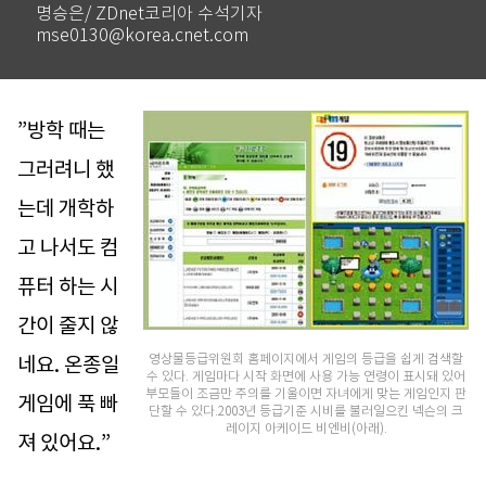
명승은/ ZDnet코리아 수석기자
mse0130@korea.cnet.com
”방학 때는
그러려니 했
는데 개학하
고 나서도 컴
퓨터 하는 시
간이 줄지 않
영상물등급위원회 홈페이지에서 게임의 등급을 쉽게 검색할
네요. 온종일
수 있다. 게임마다 시작 화면에 사용 가능 연령이 표시돼 있어
부모들이 조금만 주의를 기울이면 자녀에게 맞는 게임인지 판
게임에 푹 빠
단할 수 있다.2003년 등급기준 시비를 불러일으킨 넥슨의 크
레이지 아케이드 비엔비(아래).
져 있어요.”