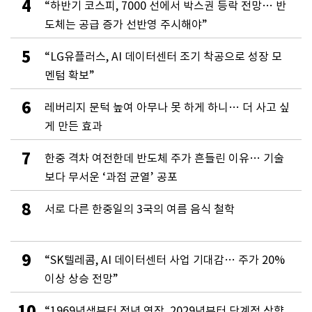
4
“하반기 코스피, 7000 선에서 박스권 등락 전망… 반
도체는 공급 증가 선반영 주시해야”
5
“LG유플러스, AI 데이터센터 조기 착공으로 성장 모
멘텀 확보”
6
레버리지 문턱 높여 아무나 못 하게 하니… 더 사고 싶
게 만든 효과
7
한중 격차 여전한데 반도체 주가 흔들린 이유… 기술
보다 무서운 ‘과점 균열’ 공포
8
서로 다른 한중일의 3국의 여름 음식 철학
9
“SK텔레콤, AI 데이터센터 사업 기대감… 주가 20%
이상 상승 전망”
10
“1969년생부터 정년 연장, 2029년부터 단계적 상향