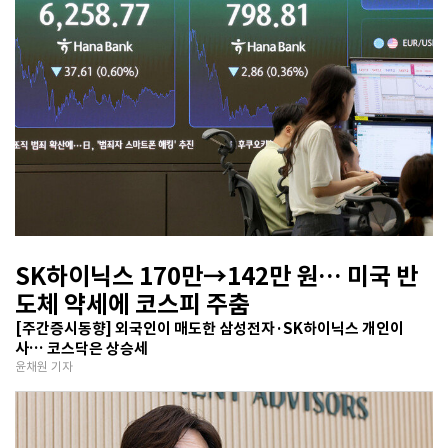
SK하이닉스 170만→142만 원… 미국 반
도체 약세에 코스피 주춤
[주간증시동향] 외국인이 매도한 삼성전자·SK하이닉스 개인이
사… 코스닥은 상승세
윤채원 기자