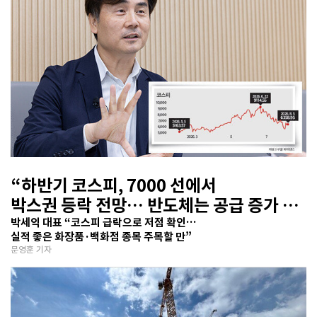
“하반기 코스피, 7000 선에서
박스권 등락 전망… 반도체는 공급 증가 선
반영 주시해야”
박세익 대표 “코스피 급락으로 저점 확인…
실적 좋은 화장품·백화점 종목 주목할 만”
문영훈 기자