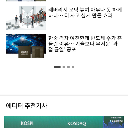
레버리지 문턱 높여 아무나 못 하게
하니… 더 사고 싶게 만든 효과
한중 격차 여전한데 반도체 주가 흔
들린 이유… 기술보다 무서운 ‘과
점 균열’ 공포
에디터 추천기사