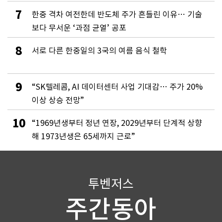
7
한중 격차 여전한데 반도체 주가 흔들린 이유… 기술
보다 무서운 ‘과점 균열’ 공포
8
서로 다른 한중일의 3국의 여름 음식 철학
9
“SK텔레콤, AI 데이터센터 사업 기대감… 주가 20%
이상 상승 전망”
10
“1969년생부터 정년 연장, 2029년부터 단계적 상향
해 1973년생은 65세까지 근로”
투벤저스
주간동아