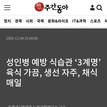
정치
경제
사회
국제
문화&라이프
IT&과학
스포츠
2003-12-04 15:04:00
성인병 예방 식습관 ‘3계명’
육식 가끔, 생선 자주, 채식
매일