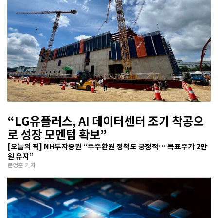
“LG유플러스, AI 데이터센터 조기 착공으
로 성장 모멘텀 확보”
[오늘의 픽] NH투자증권 “주주환원 정책도 긍정적… 목표주가 2만
원 유지”
문영훈 기자