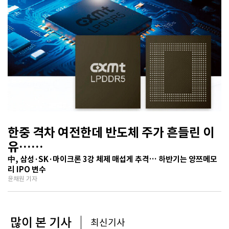
한중 격차 여전한데 반도체 주가 흔들린 이
유…
기술보다 무서운 ‘과점 균열’ 공포
中, 삼성·SK·마이크론 3강 체제 매섭게 추격… 하반기는 양쯔메모
리 IPO 변수
윤채원 기자
많이 본 기사
최신기사