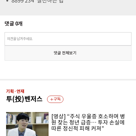
‘8899 234’ 실천하는 법
댓글
0
개
의견을 남겨주세요.
댓글 전체보기
기획·연재
투(投)벤저스
구독
[영상] “주식 우울증 호소하며 병
원 찾는 청년 급증… 투자 손실에
따른 정신적 피해 커져”