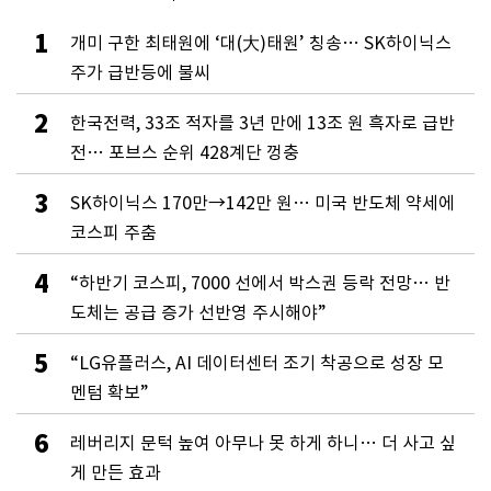
1
개미 구한 최태원에 ‘대(大)태원’ 칭송… SK하이닉스
주가 급반등에 불씨
2
한국전력, 33조 적자를 3년 만에 13조 원 흑자로 급반
전… 포브스 순위 428계단 껑충
3
SK하이닉스 170만→142만 원… 미국 반도체 약세에
코스피 주춤
4
“하반기 코스피, 7000 선에서 박스권 등락 전망… 반
도체는 공급 증가 선반영 주시해야”
5
“LG유플러스, AI 데이터센터 조기 착공으로 성장 모
멘텀 확보”
6
레버리지 문턱 높여 아무나 못 하게 하니… 더 사고 싶
게 만든 효과