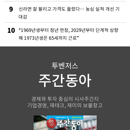
9
신라면 잘 팔리고 가격도 올랐다… 농심 실적 개선 기
대감
10
“1969년생부터 정년 연장, 2029년부터 단계적 상향
해 1973년생은 65세까지 근로”
투벤저스
주간동아
경제와 투자 중심의 시사주간지
기업경영, 재테크, 재미의 보물창고