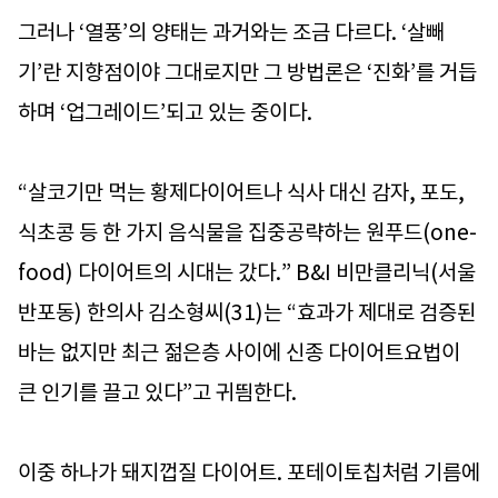
그러나 ‘열풍’의 양태는 과거와는 조금 다르다. ‘살빼
기’란 지향점이야 그대로지만 그 방법론은 ‘진화’를 거듭
하며 ‘업그레이드’되고 있는 중이다.
“살코기만 먹는 황제다이어트나 식사 대신 감자, 포도,
식초콩 등 한 가지 음식물을 집중공략하는 원푸드(one-
food) 다이어트의 시대는 갔다.” B&I 비만클리닉(서울
반포동) 한의사 김소형씨(31)는 “효과가 제대로 검증된
바는 없지만 최근 젊은층 사이에 신종 다이어트요법이
큰 인기를 끌고 있다”고 귀띔한다.
이중 하나가 돼지껍질 다이어트. 포테이토칩처럼 기름에