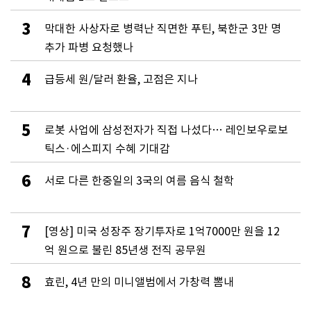
3
막대한 사상자로 병력난 직면한 푸틴, 북한군 3만 명
추가 파병 요청했나
4
급등세 원/달러 환율, 고점은 지나
5
로봇 사업에 삼성전자가 직접 나섰다… 레인보우로보
틱스·에스피지 수혜 기대감
6
서로 다른 한중일의 3국의 여름 음식 철학
7
[영상] 미국 성장주 장기투자로 1억7000만 원을 12
억 원으로 불린 85년생 전직 공무원
8
효린, 4년 만의 미니앨범에서 가창력 뽐내