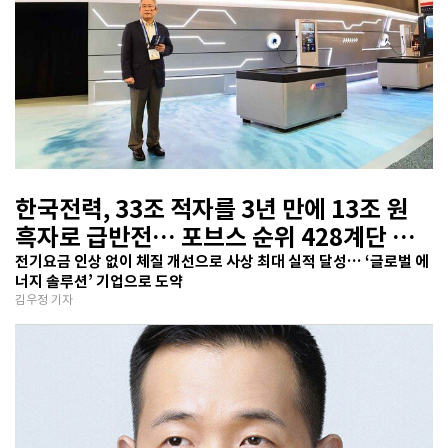
한국전력, 33조 적자를 3년 만에 13조 원
흑자로 급반전… 포브스 순위 428계단 껑
충
전기요금 인상 없이 체질 개선으로 사상 최대 실적 달성… ‘글로벌 에
너지 솔루션’ 기업으로 도약
김우정 기자