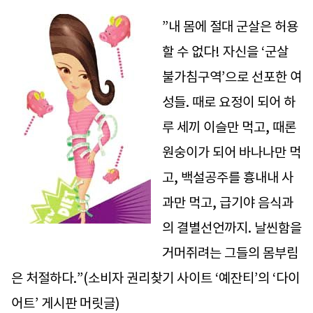
”내 몸에 절대 군살은 허용
할 수 없다! 자신을 ‘군살
불가침구역’으로 선포한 여
성들. 때로 요정이 되어 하
루 세끼 이슬만 먹고, 때론
원숭이가 되어 바나나만 먹
고, 백설공주를 흉내내 사
과만 먹고, 급기야 음식과
의 결별선언까지. 날씬함을
거머쥐려는 그들의 몸부림
은 처절하다.”(소비자 권리찾기 사이트 ‘예잔티’의 ‘다이
어트’ 게시판 머릿글)