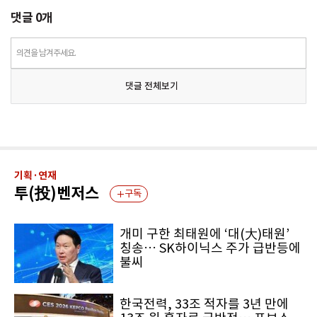
댓글
0
개
의견을 남겨주세요.
댓글 전체보기
기획·연재
투(投)벤저스
구독
개미 구한 최태원에 ‘대(大)태원’
칭송… SK하이닉스 주가 급반등에
불씨
한국전력, 33조 적자를 3년 만에