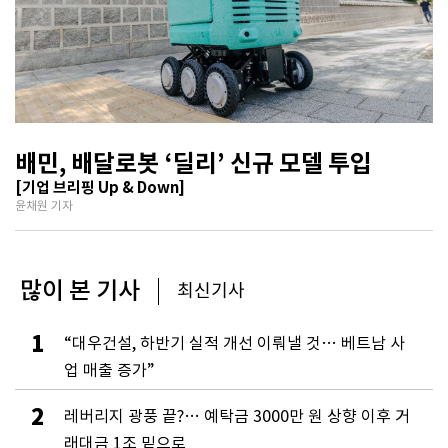
배민, 배달로봇 ‘딜리’ 신규 모델 투입
[기업 브리핑 Up & Down]
윤채원 기자
많이 본 기사
최신기사
1
“대우건설, 하반기 실적 개선 이뤄낼 것… 베트남 사
업 매출 증가”
2
레버리지 광풍 끝?… 예탁금 3000만 원 상향 이후 거
래대금 1조 밑으로