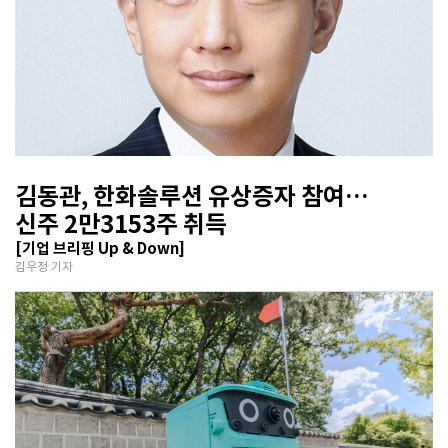
김동관, 한화솔루션 유상증자 참여…
신주 2만3153주 취득
[기업 브리핑 Up & Down]
김우정 기자