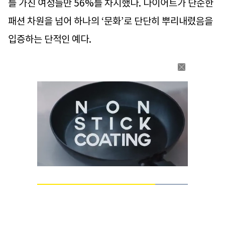
를 가진 여성들만 56%를 차지했다. 다이어트가 단순한
패션 차원을 넘어 하나의 ‘문화’로 단단히 뿌리내렸음을
입증하는 단적인 예다.
Loaded
:
100.00%
Current
0:12
/
Duration
0:15
Pause
Unmute
Time