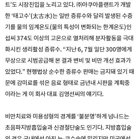
트’도 시장진입을 노리고 있다. ㈜아쿠아플랜트가 개발
한 ‘태고수’(太古水)는 일반 증류수와 달리 발생된 수증
기를 물의 임계온도(물의 특성이 변화되는 한계온도)인
섭씨 374도 이상의 고온으로 열처리해 분자활동을 극대
화시킨 생리활성 증류수. “지난 6, 7월 일단 300명에게
무상으로 시범공급해 본 결과 변비 및 비만 개선 효과가
있었다.” 현행법상 순수한 증류수 판매는 금지돼 있기 때
문에 감미료를 섞은 음료 형태로 금년내 시판을 계획중
이라는 게 이 회사 대표 김영선씨의 얘기다.
비만치료와 미용성형의 경계를 ‘불분명’하게 넘나드는
초음파지방흡입술과 신경절단술도 인기다. 지방흡입술
의 경우 국내에선 아직 눈-코수술에 밀리지만 미국에선