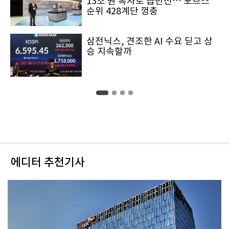
13조 원 흑자로 급반전… 포브스
순위 428계단 껑충
삼전닉스, 견조한 AI 수요 딛고 상
승 지속할까
에디터 추천기사