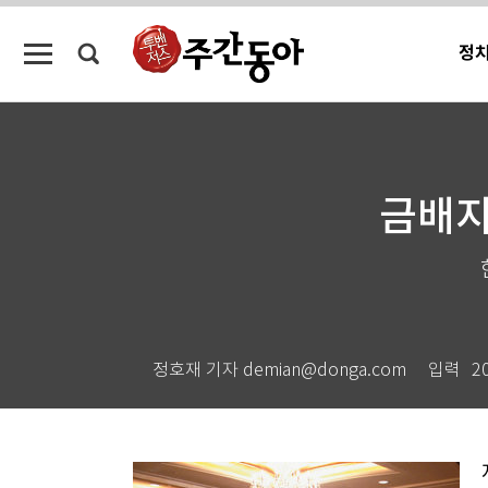
정
금배지
정호재 기자 demian@donga.com
입력
2