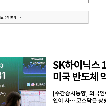
댓글
0
개 보기
SK하이닉스 
미국 반도체 
[주간증시동향] 외국인
인이 사… 코스닥은 상