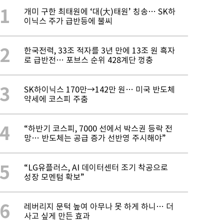
1
개미 구한 최태원에 ‘대(大)태원’ 칭송… SK하
이닉스 주가 급반등에 불씨
2
한국전력, 33조 적자를 3년 만에 13조 원 흑자
로 급반전… 포브스 순위 428계단 껑충
3
SK하이닉스 170만→142만 원… 미국 반도체
약세에 코스피 주춤
4
“하반기 코스피, 7000 선에서 박스권 등락 전
망… 반도체는 공급 증가 선반영 주시해야”
5
“LG유플러스, AI 데이터센터 조기 착공으로
성장 모멘텀 확보”
6
레버리지 문턱 높여 아무나 못 하게 하니… 더
사고 싶게 만든 효과