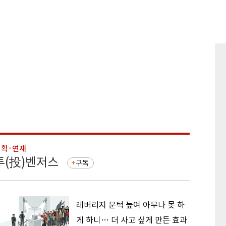
기획·연재
기획·연
투(投)벤저스
돈의 
구독
레버리지 문턱 높여 아무나 못 하
게 하니… 더 사고 싶게 만든 효과