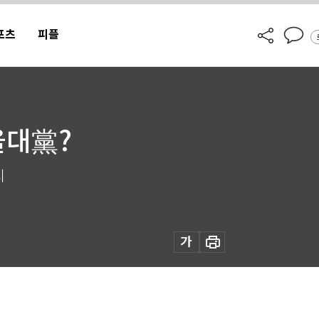
포츠
피플
울대黨?
시