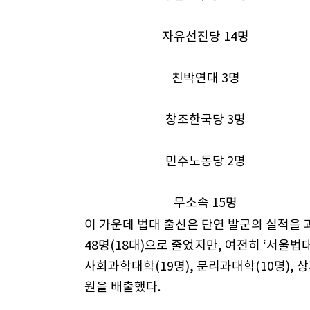
자유선진당 14명
친박연대 3명
창조한국당 3명
민주노동당 2명
무소속 15명
이 가운데 법대 출신은 단연 발군의 실적을 과
48명(18대)으로 줄었지만, 여전히 ‘서울법
사회과학대학(19명), 문리과대학(10명), 
원을 배출했다.