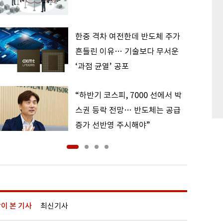
한중 격차 여전한데 반도체 주가
흔들린 이유… 기술보다 무서운
‘과점 균열’ 공포
“하반기 코스피, 7000 선에서 박
스권 등락 전망… 반도체는 공급
증가 선반영 주시해야”
이 본 기사
최신기사