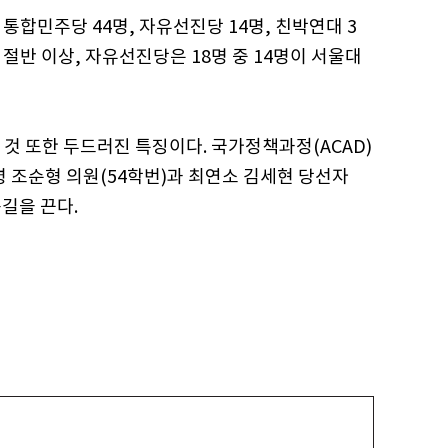
통합민주당 44명, 자유선진당 14명, 친박연대 3
절반 이상, 자유선진당은 18명 중 14명이 서울대
것 또한 두드러진 특징이다. 국가정책과정(ACAD)
령 조순형 의원(54학번)과 최연소 김세현 당선자
눈길을 끈다.