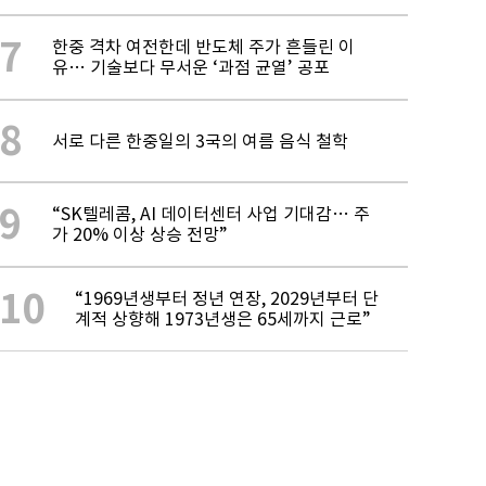
7
한중 격차 여전한데 반도체 주가 흔들린 이
유… 기술보다 무서운 ‘과점 균열’ 공포
8
서로 다른 한중일의 3국의 여름 음식 철학
9
“SK텔레콤, AI 데이터센터 사업 기대감… 주
가 20% 이상 상승 전망”
10
“1969년생부터 정년 연장, 2029년부터 단
계적 상향해 1973년생은 65세까지 근로”