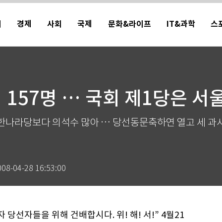
치
경제
사회
국제
문화&라이프
IT&과학
스
 157명 … 국회 제1당은 서
한나라당보다 의석수 많아 … 당선동문축하연 열고 세 과
008-04-28 16:53:00
자 당선자들을 위해 건배합시다. 위! 해! 서!” 4월21