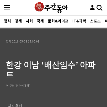
정치
경제
사회
국제
문화&라이프
IT&과학
스포츠
입력
2019-05-03 17:00:01
한강 이남 ‘배산임수’ 아파
트
이 주의 ‘경매삼매경’
지지옥션