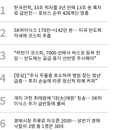
1
한국전력, 33조 적자를 3년 만에 13조 원 흑자
로 급반전… 포브스 순위 428계단 껑충
2
SK하이닉스 170만→142만 원… 미국 반도체
약세에 코스피 주춤
3
“하반기 코스피, 7000 선에서 박스권 등락 전
망… 반도체는 공급 증가 선반영 주시해야”
4
[영상] “주식 우울증 호소하며 병원 찾는 청년
급증… 투자 손실에 따른 정신적 피해 커져”
5
개미 구한 최태원에 ‘대(大)태원’ 칭송… SK하
이닉스 주가 급반등에 불씨
6
경매시장 주류로 떠오른 2030… 상반기 경매
낙찰자 3명 중 1명은 30대