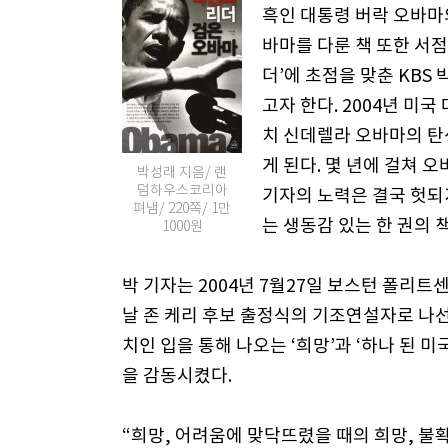
흑인 대통령 버락 오바마
바마를 다룬 책 또한 서점
더’에 초점을 맞춘 KBS
고자 한다. 2004년 
치 신데렐라 오바마의 탄
게 된다. 몇 년에 걸쳐 
박성래 지음/ 랜
덤하우스코리아
기자의 노력은 결국 헛되
펴냄/ 220쪽/ 1만
는 생동감 있는 한 권의 
1000원
박 기자는 2004년 7월27일 보스턴 폴리
날 존 케리 후보 출정식의 기조연설자로 나
치인 입을 통해 나오는 ‘희망’과 ‘하나 된 
을 감동시켰다.
“희망, 어려움에 맞닥뜨렸을 때의 희망, 불