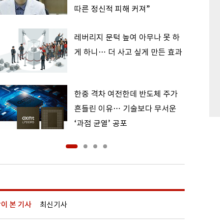
따른 정신적 피해 커져”
레버리지 문턱 높여 아무나 못 하
게 하니… 더 사고 싶게 만든 효과
한중 격차 여전한데 반도체 주가
흔들린 이유… 기술보다 무서운
‘과점 균열’ 공포
이 본 기사
최신기사