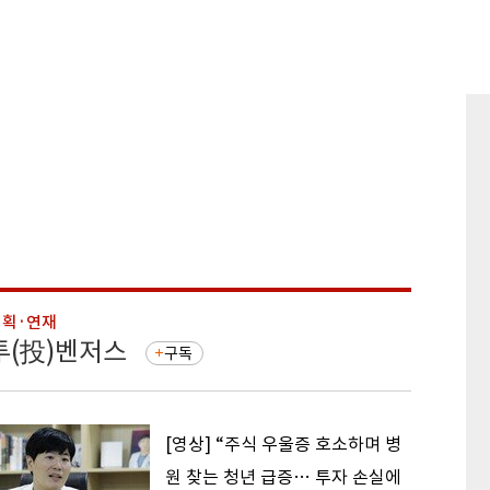
기획·연재
기획·연
투(投)벤저스
돈의 
구독
[영상] “주식 우울증 호소하며 병
원 찾는 청년 급증… 투자 손실에