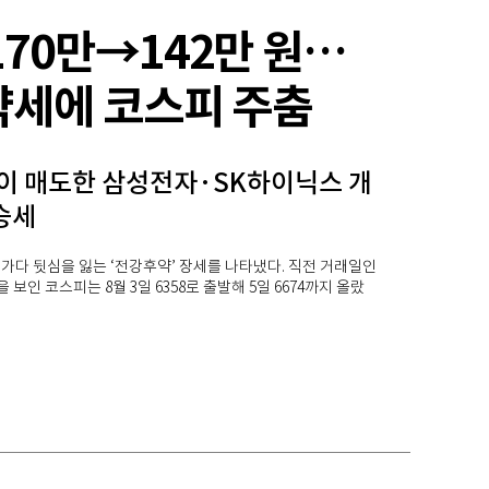
170만→142만 원…
약세에 코스피 주춤
이 매도한 삼성전자·SK하이닉스 개
승세
가다 뒷심을 잃는 ‘전강후약’ 장세를 나타냈다. 직전 거래일인
을 보인 코스피는 8월 3일 6358로 출발해 5일 6674까지 올랐