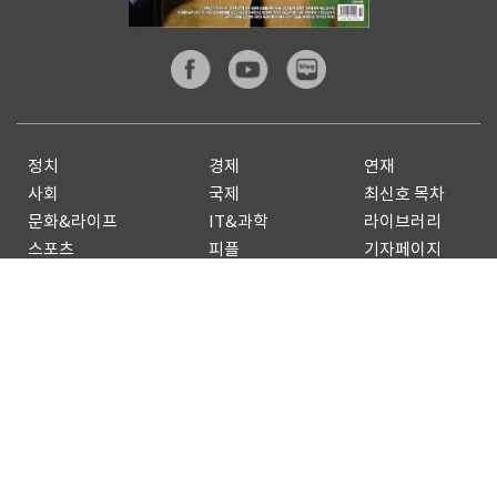
정치
경제
연재
사회
국제
최신호 목차
문화&라이프
IT&과학
라이브러리
스포츠
피플
기자페이지
전체기사
기사제보
구독신청
광고안내
Copyright by
dongA.com
All rights reserved.
개인정보처리방침
이용약관