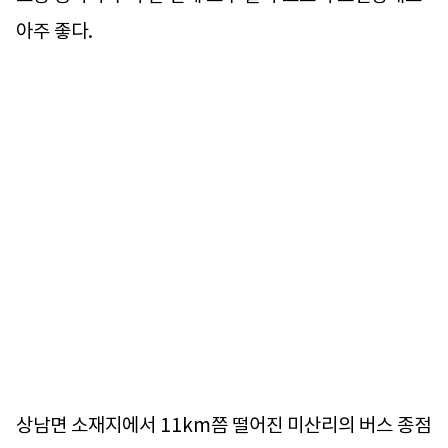
아주 좋다.
상남면 소재지에서 11km쯤 떨어진 미산리의 버스 종점