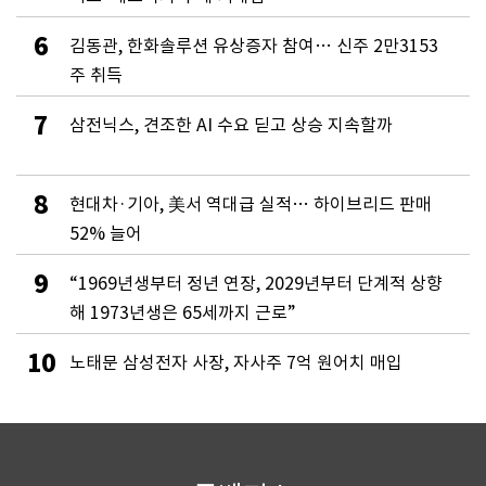
6
김동관, 한화솔루션 유상증자 참여… 신주 2만3153
주 취득
7
삼전닉스, 견조한 AI 수요 딛고 상승 지속할까
8
현대차·기아, 美서 역대급 실적… 하이브리드 판매
52% 늘어
9
“1969년생부터 정년 연장, 2029년부터 단계적 상향
해 1973년생은 65세까지 근로”
10
노태문 삼성전자 사장, 자사주 7억 원어치 매입