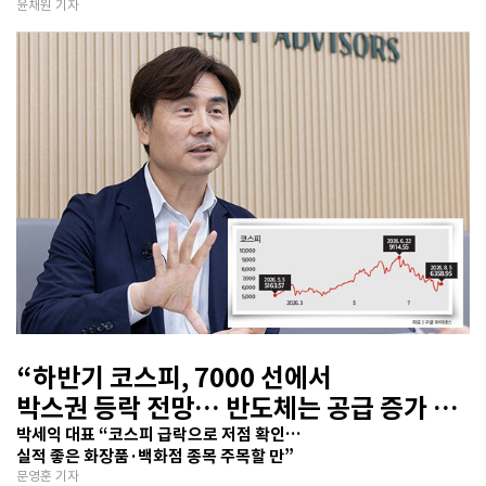
윤채원 기자
“하반기 코스피, 7000 선에서
박스권 등락 전망… 반도체는 공급 증가 선
반영 주시해야”
박세익 대표 “코스피 급락으로 저점 확인…
실적 좋은 화장품·백화점 종목 주목할 만”
문영훈 기자