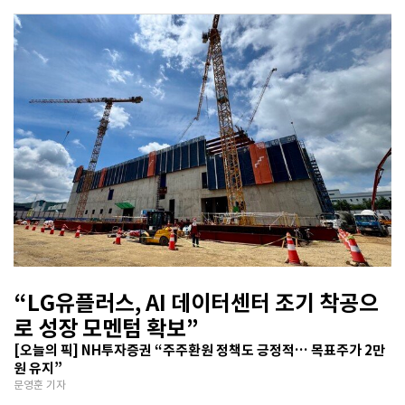
“LG유플러스, AI 데이터센터 조기 착공으
로 성장 모멘텀 확보”
[오늘의 픽] NH투자증권 “주주환원 정책도 긍정적… 목표주가 2만
원 유지”
문영훈 기자