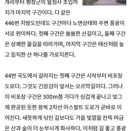
개리부터 평창군의 월정사 초입까
지가 마지막 구간이다. 다 같은
446번 지방도인데도 구간마다 노면상태와 주변 풍광이
서로 판이하다. 첫째 구간은 쓸쓸한 산길이고, 둘째 구간
은 상쾌한 물길을 따라가며, 마지막 구간은 태산처럼 높
고 듬직한 산 하나를 가로지른다.
44번 국도에서 갈라지는 첫째 구간은 시작부터 비포장
도로다. 그것도 긴장감이 앞서는 오르막길이다. 그러나
이 비포장 구간은 300m쯤 가다가 싱겁게 끝나고 엊그
제 완공된 듯한 왕복 2차선 아스팔트 도로가 곧바로 이
어진다. 새뜻하게 닦인 길보다도 가을 빛깔을 잔뜩 머금
은 산과 숲이 더 눈부시게 화사하다. 이처럼 길 좋고 풍광