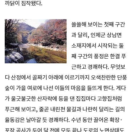
까닭이 짐작됐다.
쓸쓸해 보이는 첫째 구간
과 달리, 인제군 상남면
소재지에서 시작되는 둘
째 구간의 풍정은 한결 푸
근하고 경쾌하다. 무엇보
다 산정에서 골짜기 아래에 이르기까지 오색찬란한 단풍
숲이 가을 여로에 나선 이들의 마음을 들뜨게 한다. 게다
가 울긋불긋한 산자락에 등을 댄 집집마다 고향집처럼
푸근해 보이고, 줄곧 내린천 물길과 나란히 달리는 길의
율동감은 날아갈 듯 경쾌하다. 수년 동안 끌어온 확장·
포장 공사가 두어 달 전에 모두 끝나 도로의 노면상태도