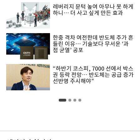
레버리지 문턱 높여 아무나 못 하게
하니… 더 사고 싶게 만든 효과
한중 격차 여전한데 반도체 주가 흔
들린 이유… 기술보다 무서운 ‘과
점 균열’ 공포
“하반기 코스피, 7000 선에서 박스
권 등락 전망… 반도체는 공급 증가
선반영 주시해야”