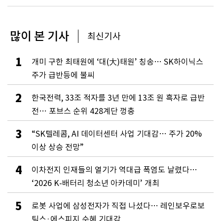
많이 본 기사
최신기사
1
개미 구한 최태원에 ‘대(大)태원’ 칭송… SK하이닉스
주가 급반등에 불씨
2
한국전력, 33조 적자를 3년 만에 13조 원 흑자로 급반
전… 포브스 순위 428계단 껑충
3
“SK텔레콤, AI 데이터센터 사업 기대감… 주가 20%
이상 상승 전망”
4
이차전지 인재들의 열기가 역대급 폭염도 날렸다…
‘2026 K-배터리 청소년 아카데미’ 개최
5
로봇 사업에 삼성전자가 직접 나섰다… 레인보우로보
틱스·에스피지 수혜 기대감