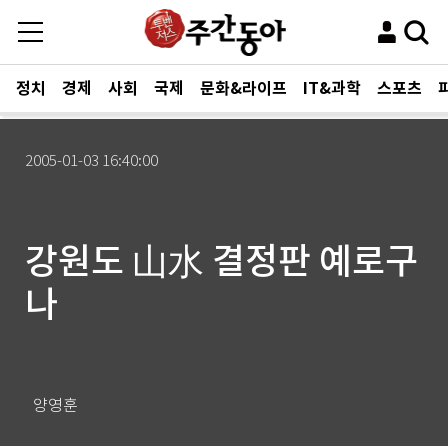
정치
경제
사회
국제
문화&라이프
IT&과학
스포츠
2005-01-03 16:40:00
강원도 山水 결정판 예로구
나
양영훈