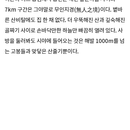
7km 구간은 그야말로 무인지경(無人之境)이다. 볕바
른 산비탈에도 집 한 채 없다. 더 우뚝해진 산과 깊숙해진
골짜기 사이로 손바닥만한 하늘만 빠끔히 열려 있다. 사
방을 둘러봐도 시야에 들어오는 것은 해발 1000m를 넘
는 고봉들과 맞닿은 산줄기뿐이다.