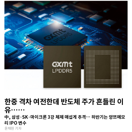
한중 격차 여전한데 반도체 주가 흔들린 이
유…
기술보다 무서운 ‘과점 균열’ 공포
中, 삼성·SK·마이크론 3강 체제 매섭게 추격… 하반기는 양쯔메모
리 IPO 변수
윤채원 기자