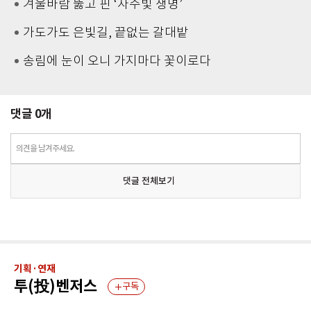
겨울바람 뚫고 핀 ‘자주빛 생명’
가도가도 은빛길, 끝없는 갈대밭
송림에 눈이 오니 가지마다 꽃이로다
댓글
0
개
의견을 남겨주세요.
댓글 전체보기
기획·연재
투(投)벤저스
구독