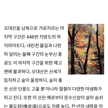
오대산을 남북으로 가로지르는 마
지막 구간은 446번 지방도의 하
이라이트다. 내린천 물길과 나란
히 달리는 둘째 구간의 눈부신 풍
광도 이 마지막 구간을 위한 예고
편에 불과하다. 오대산은 산세가
듬직하고 숲이 울창하다. 숲이 좋
은 산은 단풍도 고울 뿐 아니라 철철이 다양한 야생화가
피고 진다. 또한 이 산은 예로부터 문수신앙이 살아 숨쉬
는 불도량(佛道場)으로도 이름 높다. 천 년의 내력을 이