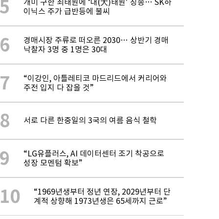
5
개미 구한 최태원에 ‘대(大)태원’ 칭송… SK하
이닉스 주가 급반등에 불씨
6
경매시장 주류로 떠오른 2030… 상반기 경매
낙찰자 3명 중 1명은 30대
7
“이강인, 아틀레티코 마드리드에서 커리어와
주전 입지 다 잡을 것”
8
서로 다른 한중일의 3국의 여름 음식 철학
9
“LG유플러스, AI 데이터센터 조기 착공으로
성장 모멘텀 확보”
10
“1969년생부터 정년 연장, 2029년부터 단
계적 상향해 1973년생은 65세까지 근로”