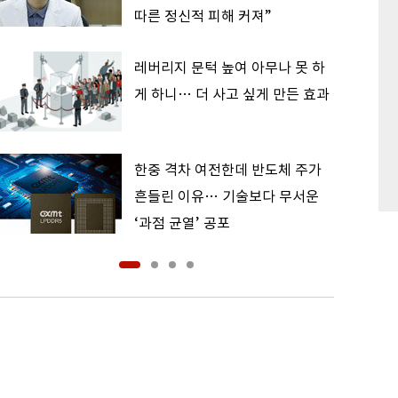
따른 정신적 피해 커져”
레버리지 문턱 높여 아무나 못 하
게 하니… 더 사고 싶게 만든 효과
한중 격차 여전한데 반도체 주가
흔들린 이유… 기술보다 무서운
‘과점 균열’ 공포