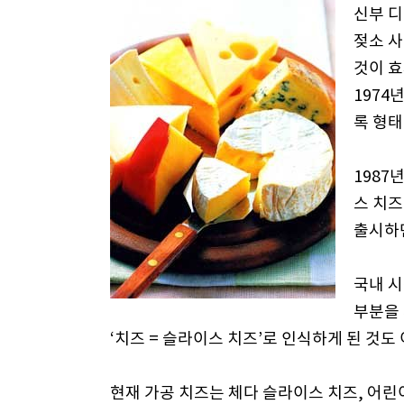
신부 디
젖소 
것이 효
1974
록 형태
1987
스 치즈
출시하
국내 시
부분을 
‘치즈 = 슬라이스 치즈’로 인식하게 된 것도 
현재 가공 치즈는 체다 슬라이스 치즈, 어린