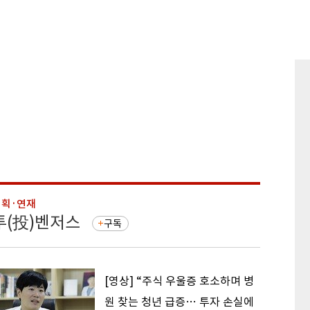
기획·연재
기획·연
투(投)벤저스
돈의 
구독
[영상] “주식 우울증 호소하며 병
원 찾는 청년 급증… 투자 손실에