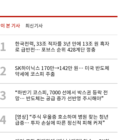
이 본 기사
최신기사
1
한국전력, 33조 적자를 3년 만에 13조 원 흑자
로 급반전… 포브스 순위 428계단 껑충
2
SK하이닉스 170만→142만 원… 미국 반도체
약세에 코스피 주춤
3
“하반기 코스피, 7000 선에서 박스권 등락 전
망… 반도체는 공급 증가 선반영 주시해야”
4
[영상] “주식 우울증 호소하며 병원 찾는 청년
급증… 투자 손실에 따른 정신적 피해 커져”