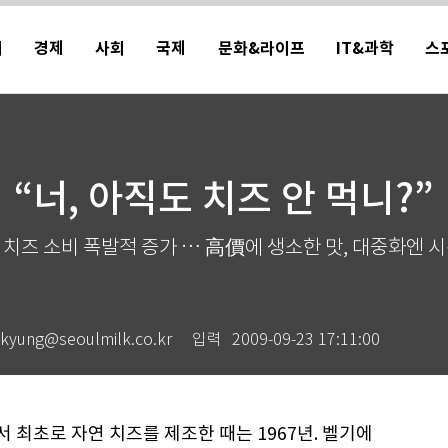
치
경제
사회
국제
문화&라이프
IT&과학
스
“너, 아직도 치즈 안 먹니?”
 치즈 소비 폭발적 증가 … 高價에 생소한 맛, 대중화엔 시
g@seoulmilk.co.kr
입력
2009-09-23 17:11:00
 최초로 자연 치즈를 제조한 때는 1967년. 벨기에