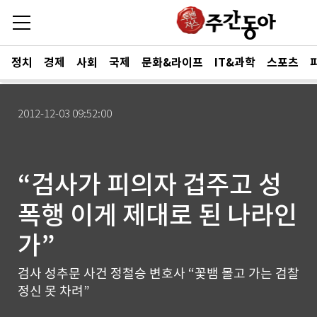
정치
경제
사회
국제
문화&라이프
IT&과학
스포츠
2012-12-03 09:52:00
“검사가 피의자 겁주고 성
폭행 이게 제대로 된 나라인
가”
검사 성추문 사건 정철승 변호사 “꽃뱀 몰고 가는 검찰
정신 못 차려”