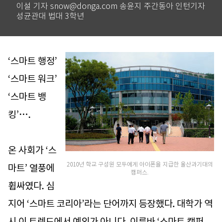
이설 기자 snow@donga.com 송윤지 주간동아 인턴기자
성균관대 법대 3학년
‘스마트 행정’
‘스마트 워크’
‘스마트 뱅
킹’….
온 사회가 ‘스
2010년 학교 구성원 모두에게 아이폰을 지급한 울산과기대의
마트’ 열풍에
캠퍼스.
휩싸였다. 심
지어 ‘스마트 코리아’라는 단어까지 등장했다. 대학가 역
시 이 트렌드에서 예외가 아니다. 이른바 ‘스마트 캠퍼