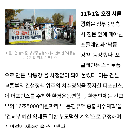
11월1일 오전 서울
광화문
정부중앙청
사 정문 앞에 때아닌
포클레인과 ‘낙동
11월 1일 광화문 정부중앙청사에서 벌어진 '낙동강
강’이 등장했다. 포
치수계획' 항의 퍼포먼스.
클레인은 스티로폼
으로 만든 ‘낙동강’을 사정없이 찍어 눌렀다. 이는 건설
교통부의 건설정책 위주의 치수정책을 풍자한 퍼포먼스.
이 퍼포먼스를 주최한 환경운동연합 등 환경단체는 건교
부의 16조5000억원짜리 ‘낙동강유역 종합치수계획’을
‘건교부 예산 확대를 위한 부도덕한 계획’으로 규정하며
전면적인 재수립을 촉구했다.