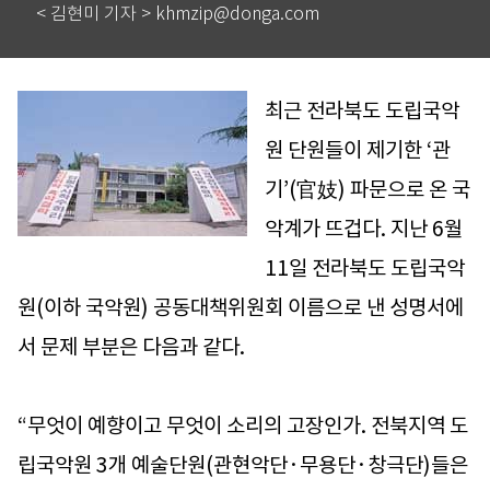
< 김현미 기자 > khmzip@donga.com
최근 전라북도 도립국악
원 단원들이 제기한 ‘관
기’(官妓) 파문으로 온 국
악계가 뜨겁다. 지난 6월
11일 전라북도 도립국악
원(이하 국악원) 공동대책위원회 이름으로 낸 성명서에
서 문제 부분은 다음과 같다.
“무엇이 예향이고 무엇이 소리의 고장인가. 전북지역 도
립국악원 3개 예술단원(관현악단·무용단·창극단)들은