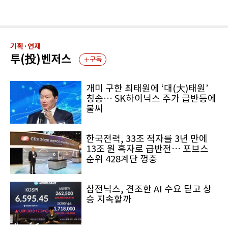
기획·연재
투(投)벤저스
구독
개미 구한 최태원에 ‘대(大)태원’
칭송… SK하이닉스 주가 급반등에
불씨
한국전력, 33조 적자를 3년 만에
13조 원 흑자로 급반전… 포브스
순위 428계단 껑충
삼전닉스, 견조한 AI 수요 딛고 상
승 지속할까