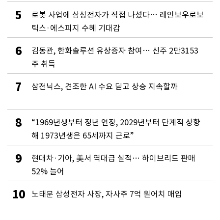
5
로봇 사업에 삼성전자가 직접 나섰다… 레인보우로보
틱스·에스피지 수혜 기대감
6
김동관, 한화솔루션 유상증자 참여… 신주 2만3153
주 취득
7
삼전닉스, 견조한 AI 수요 딛고 상승 지속할까
8
“1969년생부터 정년 연장, 2029년부터 단계적 상향
해 1973년생은 65세까지 근로”
9
현대차·기아, 美서 역대급 실적… 하이브리드 판매
52% 늘어
10
노태문 삼성전자 사장, 자사주 7억 원어치 매입