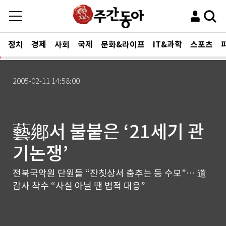
정치
경제
사회
국제
문화&라이프
IT&과학
스포츠
2005-02-11 14:58:00
藝鄕서 불붙은 ‘21세기 관
기논쟁’
전북국악원 단원들 “잔칫상서 춤추는 등 수모”… 道
감사 착수 “사실 아닐 땐 법적 대응”