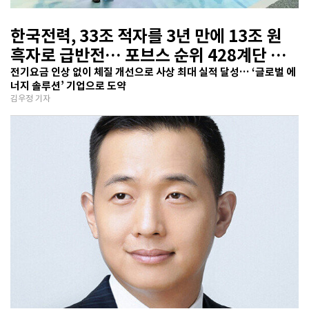
한국전력, 33조 적자를 3년 만에 13조 원
흑자로 급반전… 포브스 순위 428계단 껑
충
전기요금 인상 없이 체질 개선으로 사상 최대 실적 달성… ‘글로벌 에
너지 솔루션’ 기업으로 도약
김우정 기자