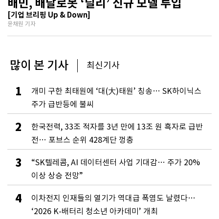
배민, 배달로봇 ‘딜리’ 신규 모델 투입
[기업 브리핑 Up & Down]
윤채원 기자
많이 본 기사
최신기사
1
개미 구한 최태원에 ‘대(大)태원’ 칭송… SK하이닉스
주가 급반등에 불씨
2
한국전력, 33조 적자를 3년 만에 13조 원 흑자로 급반
전… 포브스 순위 428계단 껑충
3
“SK텔레콤, AI 데이터센터 사업 기대감… 주가 20%
이상 상승 전망”
4
이차전지 인재들의 열기가 역대급 폭염도 날렸다…
‘2026 K-배터리 청소년 아카데미’ 개최