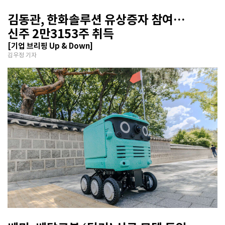
김동관, 한화솔루션 유상증자 참여…
신주 2만3153주 취득
[기업 브리핑 Up & Down]
김우정 기자