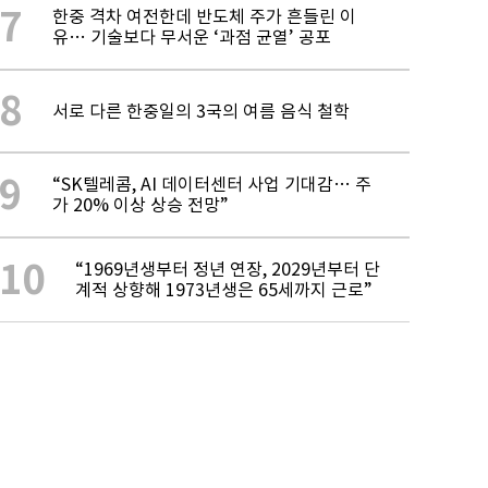
7
한중 격차 여전한데 반도체 주가 흔들린 이
유… 기술보다 무서운 ‘과점 균열’ 공포
8
서로 다른 한중일의 3국의 여름 음식 철학
9
“SK텔레콤, AI 데이터센터 사업 기대감… 주
가 20% 이상 상승 전망”
10
“1969년생부터 정년 연장, 2029년부터 단
계적 상향해 1973년생은 65세까지 근로”