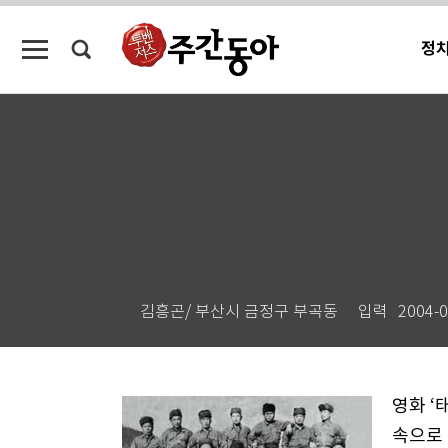
정
김흥곤/ 부산시 금정구 부곡동
입력
2004-0
영화 ‘
속으로 