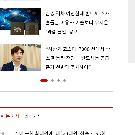
한중 격차 여전한데 반도체 주가
흔들린 이유… 기술보다 무서운
‘과점 균열’ 공포
“하반기 코스피, 7000 선에서 박
스권 등락 전망… 반도체는 공급
증가 선반영 주시해야”
이 본 기사
최신기사
개미 구한 최태원에 ‘대(大)태원’ 칭송… SK하