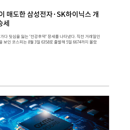
이 매도한 삼성전자·SK하이닉스 개
승세
가다 뒷심을 잃는 ‘전강후약’ 장세를 나타냈다. 직전 거래일인
을 보인 코스피는 8월 3일 6358로 출발해 5일 6674까지 올랐