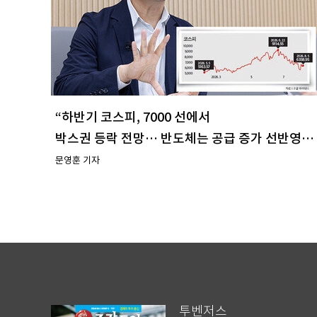
“하반기 코스피, 7000 선에서
박스권 등락 전망… 반도체는 공급 증가 선반영
주시해야”
문영훈 기자
투벤저스