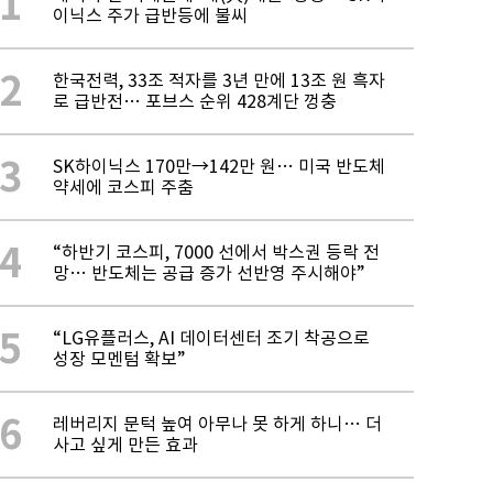
1
이닉스 주가 급반등에 불씨
2
한국전력, 33조 적자를 3년 만에 13조 원 흑자
로 급반전… 포브스 순위 428계단 껑충
3
SK하이닉스 170만→142만 원… 미국 반도체
약세에 코스피 주춤
4
“하반기 코스피, 7000 선에서 박스권 등락 전
망… 반도체는 공급 증가 선반영 주시해야”
5
“LG유플러스, AI 데이터센터 조기 착공으로
성장 모멘텀 확보”
6
레버리지 문턱 높여 아무나 못 하게 하니… 더
사고 싶게 만든 효과