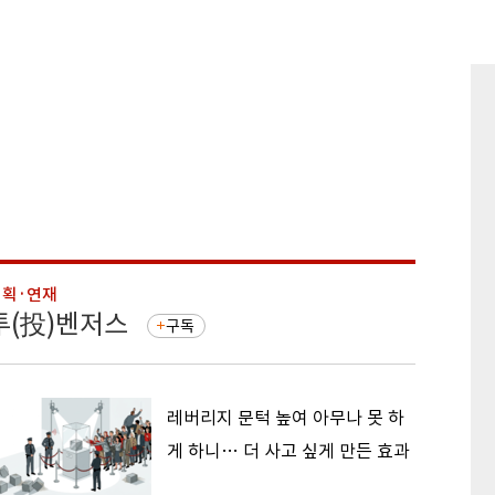
기획·연재
기획·연
투(投)벤저스
돈의 
구독
레버리지 문턱 높여 아무나 못 하
게 하니… 더 사고 싶게 만든 효과