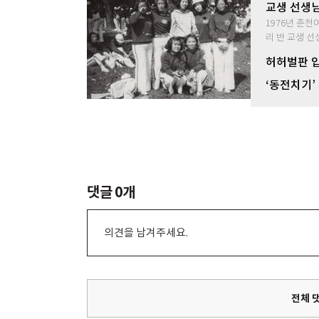
교생 선생
1976년 춘천
리 반 교생 
허허벌판 입
‘동전치기’
댓글
0
개
의견을 남겨주세요.
전체 