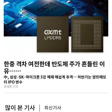
한중 격차 여전한데 반도체 주가 흔들린 이
유…
기술보다 무서운 ‘과점 균열’ 공포
中, 삼성·SK·마이크론 3강 체제 매섭게 추격… 하반기는 양쯔메모
리 IPO 변수
윤채원 기자
많이 본 기사
최신기사