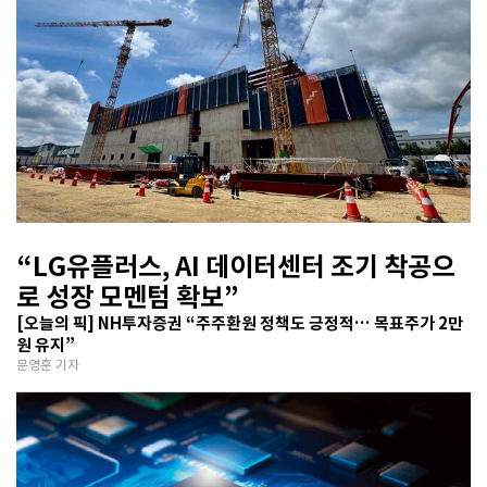
“LG유플러스, AI 데이터센터 조기 착공으
로 성장 모멘텀 확보”
[오늘의 픽] NH투자증권 “주주환원 정책도 긍정적… 목표주가 2만
원 유지”
문영훈 기자