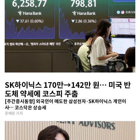
SK하이닉스 170만→142만 원… 미국 반
도체 약세에 코스피 주춤
[주간증시동향] 외국인이 매도한 삼성전자·SK하이닉스 개인이
사… 코스닥은 상승세
윤채원 기자