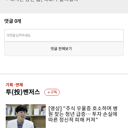
댓글
0
개
의견을 남겨주세요.
댓글 전체보기
기획·연재
투(投)벤저스
구독
[영상] “주식 우울증 호소하며 병
원 찾는 청년 급증… 투자 손실에
따른 정신적 피해 커져”