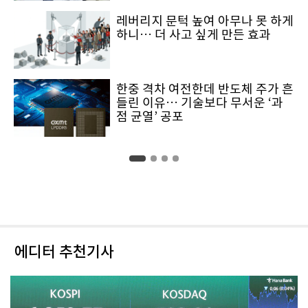
레버리지 문턱 높여 아무나 못 하게
하니… 더 사고 싶게 만든 효과
한중 격차 여전한데 반도체 주가 흔
들린 이유… 기술보다 무서운 ‘과
점 균열’ 공포
에디터 추천기사