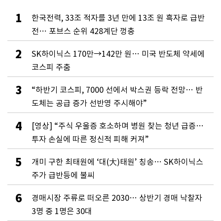
1
한국전력, 33조 적자를 3년 만에 13조 원 흑자로 급반
전… 포브스 순위 428계단 껑충
2
SK하이닉스 170만→142만 원… 미국 반도체 약세에
코스피 주춤
3
“하반기 코스피, 7000 선에서 박스권 등락 전망… 반
도체는 공급 증가 선반영 주시해야”
4
[영상] “주식 우울증 호소하며 병원 찾는 청년 급증…
투자 손실에 따른 정신적 피해 커져”
5
개미 구한 최태원에 ‘대(大)태원’ 칭송… SK하이닉스
주가 급반등에 불씨
6
경매시장 주류로 떠오른 2030… 상반기 경매 낙찰자
3명 중 1명은 30대