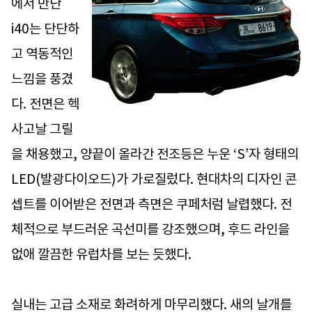
에서 만난
i40는 단단하
고 역동적인
느낌을 풍겼
다. 전면은 헥
사고날 그릴
을 채용했고, 양끝이 올라간 전조등은 누운 ‘S’자 형태의
LED(발광다이오드)가 가로질렀다. 현대차의 디자인 콘
셉트를 이어받은 전면과 측면은 쿠페처럼 날렵했다. 전
체적으로 부드러운 곡선미를 강조했으며, 후드 라인을
없애 깔끔한 유럽차를 보는 듯했다.
실내는 고급 소재로 화려하게 마무리했다. 새의 날개를