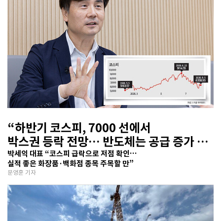
“하반기 코스피, 7000 선에서
박스권 등락 전망… 반도체는 공급 증가 선
반영 주시해야”
박세익 대표 “코스피 급락으로 저점 확인…
실적 좋은 화장품·백화점 종목 주목할 만”
문영훈 기자