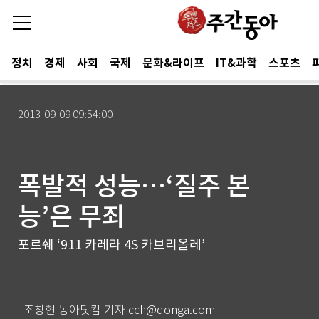
정치
경제
사회
국제
문화&라이프
IT&과학
스포츠
2013-09-09 09:54:00
폭발적 성능…‘질주 본
능’은 무죄
포르쉐 ‘911 카레라 4S 카브리올레’
조창현 동아닷컴 기자 cch@donga.com