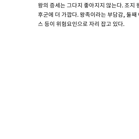
왕의 증세는 그다지 좋아지지 않는다. 조지
후군에 더 가깝다. 왕족이라는 부담감, 둘째
스 등이 위험요인으로 자리 잡고 있다.
조지 왕은 평민인 라이오넬에게 어린 시절의
했던 부담부터 유모의 구박까지. 그러면서 
에 따르면 대중연설도 ‘친구에게 말하기’에
말할 수 있다면 그 마음으로 수백, 수천만 
의 일종이기 때문이다.
영화는 말더듬이 왕의 치료 과정을 주축으로
형, 이후 젊은 형을 둔 채 왕위를 이어야 했
없는 서자의 갈등이 바로 말더듬증이라는 신
여자와 사랑에 빠진 형은 왕위를 포기하고 왕
경, 바로 제2차 세계대전 발발 직전이라는 점