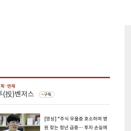
기획·연재
기획·연
투(投)벤저스
돈의 
구독
[영상] “주식 우울증 호소하며 병
원 찾는 청년 급증… 투자 손실에