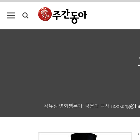
강유정 영화평론가·국문학 박사 noxkang@hanm