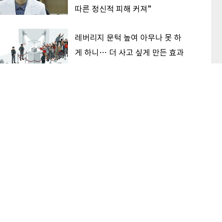
따른 정신적 피해 커져”
레버리지 문턱 높여 아무나 못 하
게 하니… 더 사고 싶게 만든 효과
한중 격차 여전한데 반도체 주가
흔들린 이유… 기술보다 무서운
‘과점 균열’ 공포
이 본 기사
최신기사