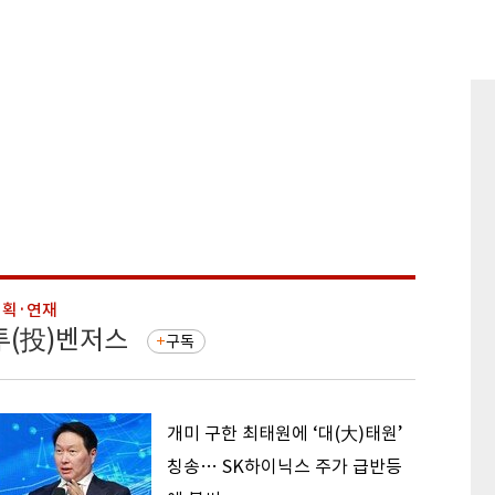
기획·연재
기획·연
투(投)벤저스
돈의 
구독
개미 구한 최태원에 ‘대(大)태원’
칭송… SK하이닉스 주가 급반등