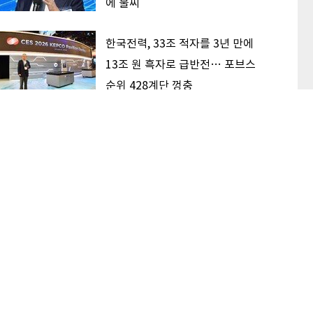
에 불씨
한국전력, 33조 적자를 3년 만에
13조 원 흑자로 급반전… 포브스
순위 428계단 껑충
‘V자 반등’ 성공한 삼전닉스, 견조
한 AI 수요 딛고 상승 지속할까