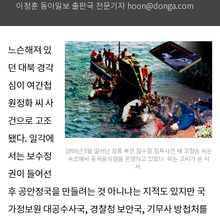
이정훈 동아일보 출판국 전문기자 hoon@donga.com
느슨해져 있
던 대북 경각
심이 여간첩
원정화 씨 사
건으로 고조
됐다. 일각에
1996년 9월 일어난 강릉 북한 잠수함 침투사건 때 고청송 씨는
서는 보수정
속초에서 중국음식점을 운영하고 있었다. 위는 고씨가 쓴 저
서.
권이 들어선
후 공안정국을 만들려는 것 아니냐는 지적도 있지만 국
가정보원 대공수사국, 경찰청 보안국, 기무사 방첩처를