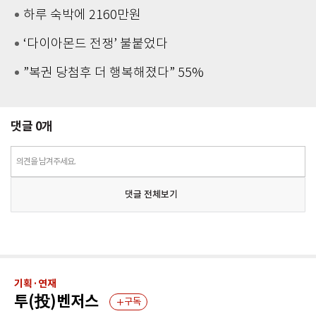
하루 숙박에 2160만원
‘다이아몬드 전쟁’ 불붙었다
”복권 당첨후 더 행복해졌다” 55%
댓글
0
개
의견을 남겨주세요.
댓글 전체보기
기획·연재
투(投)벤저스
구독