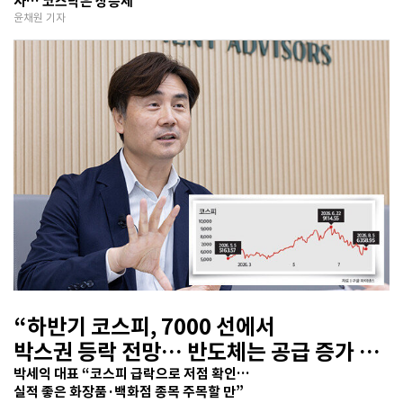
사… 코스닥은 상승세
윤채원 기자
“하반기 코스피, 7000 선에서
박스권 등락 전망… 반도체는 공급 증가 선
반영 주시해야”
박세익 대표 “코스피 급락으로 저점 확인…
실적 좋은 화장품·백화점 종목 주목할 만”