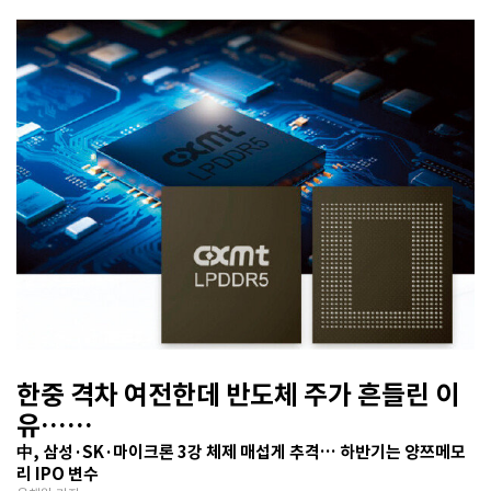
한중 격차 여전한데 반도체 주가 흔들린 이
유…
기술보다 무서운 ‘과점 균열’ 공포
中, 삼성·SK·마이크론 3강 체제 매섭게 추격… 하반기는 양쯔메모
리 IPO 변수