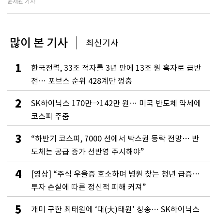
윤채원 기자
많이 본 기사
최신기사
1
한국전력, 33조 적자를 3년 만에 13조 원 흑자로 급반
전… 포브스 순위 428계단 껑충
2
SK하이닉스 170만→142만 원… 미국 반도체 약세에
코스피 주춤
3
“하반기 코스피, 7000 선에서 박스권 등락 전망… 반
도체는 공급 증가 선반영 주시해야”
4
[영상] “주식 우울증 호소하며 병원 찾는 청년 급증…
투자 손실에 따른 정신적 피해 커져”
5
개미 구한 최태원에 ‘대(大)태원’ 칭송… SK하이닉스