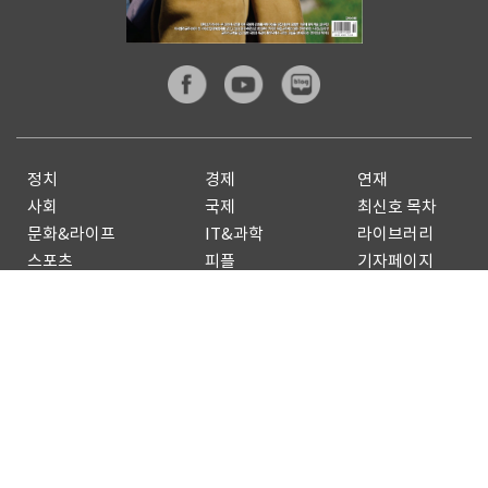
정치
경제
연재
사회
국제
최신호 목차
문화&라이프
IT&과학
라이브러리
스포츠
피플
기자페이지
전체기사
기사제보
구독신청
광고안내
Copyright by
dongA.com
All rights reserved.
개인정보처리방침
이용약관