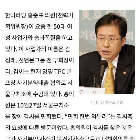
한나라당 홍준표 의원(전략기
획위원장)이 요즘 한 50대 여
성 사업가와 숨바꼭질을 하고
있다. 이 사업가의 이름은 김
성래. 선앤문그룹 전 부회장이
다. 김씨는 현재 양평 TPC 골
프장 사기분양대출 혐의로 서
울구치소에 수감돼 있다. 홍의
한나라당 홍준표 의원.
원은 10월27일 서울구치소
를 찾아 김씨를 면회했다. “면회 한번 와달라”는 김씨측
의 요청에 따른 방문이었다. 홍의원이 김씨를 찾은 것은
그가 사기분양 사건이 불거지자 측근들과 대책회의를 했