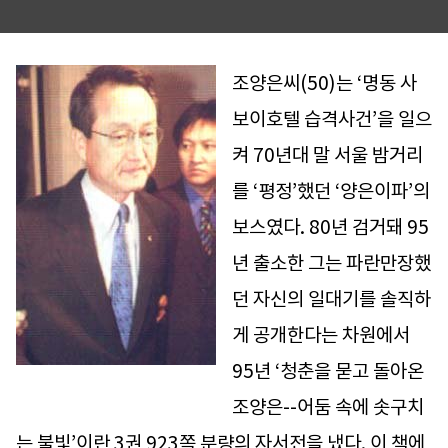
조양은씨(50)는 ‘명동 사
보이호텔 습격사건’을 일으
켜 70년대 말 서울 밤거리
를 ‘평정’했던 ‘양은이파’의
보스였다. 80년 검거돼 95
년 출소한 그는 파란만장했
던 자신의 일대기를 솔직하
게 공개한다는 차원에서
95년 ‘청춘을 묻고 돌아온
조양은--어둠 속에 솟구치
는 불빛’이란 3권 923쪽 분량의 자서전을 냈다. 이 책에