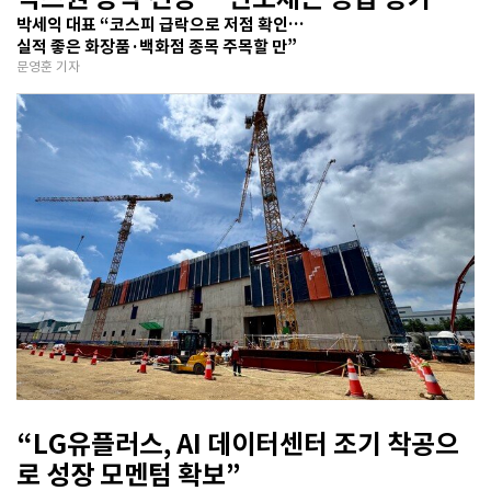
반영 주시해야”
박세익 대표 “코스피 급락으로 저점 확인…
실적 좋은 화장품·백화점 종목 주목할 만”
문영훈 기자
“LG유플러스, AI 데이터센터 조기 착공으
로 성장 모멘텀 확보”