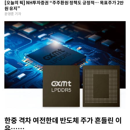
[오늘의 픽] NH투자증권 “주주환원 정책도 긍정적… 목표주가 2만
원 유지”
문영훈 기자
한중 격차 여전한데 반도체 주가 흔들린 이
유…