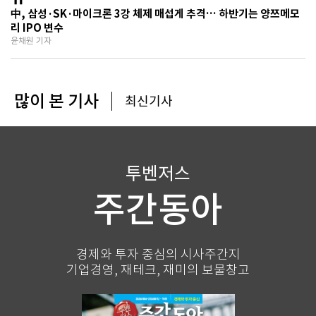
기술보다 무서운 ‘과점 균열’ 공포
中, 삼성·SK·마이크론 3강 체제 매섭게 추격… 하반기는 양쯔메모
리 IPO 변수
윤채원 기자
많이 본 기사
최신기사
투벤저스
주간동아
경제와 투자 중심의 시사주간지
기업경영, 재테크, 재미의 보물창고