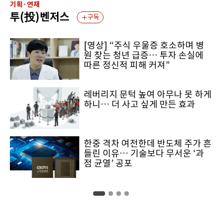
기획·연재
투(投)벤저스
구독
[영상] “주식 우울증 호소하며 병
원 찾는 청년 급증… 투자 손실에
따른 정신적 피해 커져”
레버리지 문턱 높여 아무나 못 하게
하니… 더 사고 싶게 만든 효과
한중 격차 여전한데 반도체 주가 흔
들린 이유… 기술보다 무서운 ‘과
점 균열’ 공포