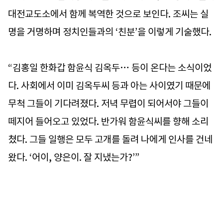
대전교도소에서 함께 복역한 것으로 보인다. 조씨는 실
명을 거명하며 정치인들과의 ‘친분’을 이렇게 기술했다.
“김홍일 한화갑 함윤식 김옥두… 등이 온다는 소식이었
다. 사회에서 이미 김옥두씨 등과 아는 사이였기 때문에
무척 그들이 기다려졌다. 저녁 무렵이 되어서야 그들이
떼지어 들어오고 있었다. 반가워 함윤식씨를 향해 소리
쳤다. 그들 일행은 모두 고개를 돌려 나에게 인사를 건네
왔다. ‘어이, 양은이. 잘 지냈는가?’”