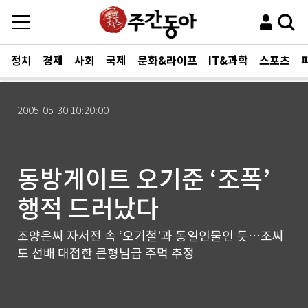
정치
경제
사회
국제
문화&라이프
IT&과학
스포츠
2005-05-30 10:20:00
동방게이트 오기준 ‘조폭’
행적 드러났다
조양은씨 자서전 속 ‘오기철’과 동일인물인 듯…조씨
도 선배 대접한 큰형님급 주먹 추정