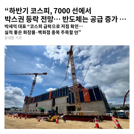
“하반기 코스피, 7000 선에서
박스권 등락 전망… 반도체는 공급 증가 선
반영 주시해야”
박세익 대표 “코스피 급락으로 저점 확인…
실적 좋은 화장품·백화점 종목 주목할 만”
문영훈 기자