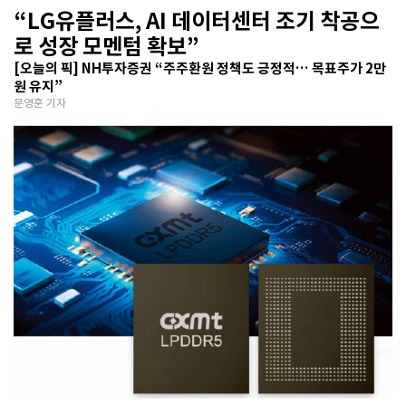
“LG유플러스, AI 데이터센터 조기 착공으
로 성장 모멘텀 확보”
[오늘의 픽] NH투자증권 “주주환원 정책도 긍정적… 목표주가 2만
원 유지”
문영훈 기자