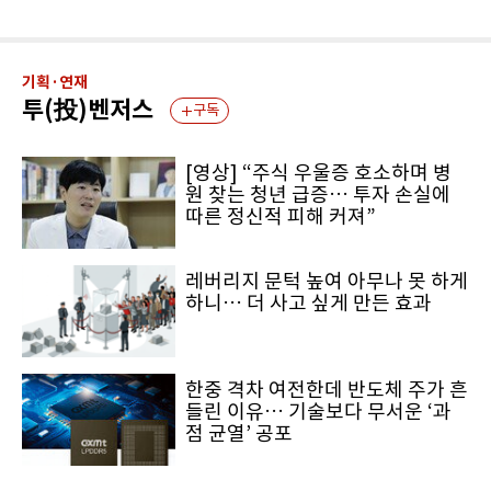
기획·연재
투(投)벤저스
구독
[영상] “주식 우울증 호소하며 병
원 찾는 청년 급증… 투자 손실에
따른 정신적 피해 커져”
레버리지 문턱 높여 아무나 못 하게
하니… 더 사고 싶게 만든 효과
한중 격차 여전한데 반도체 주가 흔
들린 이유… 기술보다 무서운 ‘과
점 균열’ 공포