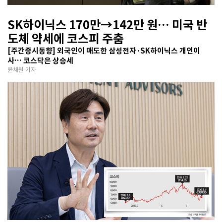
SK하이닉스 170만→142만 원… 미국 반
도체 약세에 코스피 주춤
[주간증시동향] 외국인이 매도한 삼성전자·SK하이닉스 개인이
사… 코스닥은 상승세
윤채원 기자