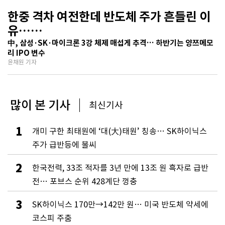
한중 격차 여전한데 반도체 주가 흔들린 이
유…
기술보다 무서운 ‘과점 균열’ 공포
中, 삼성·SK·마이크론 3강 체제 매섭게 추격… 하반기는 양쯔메모
리 IPO 변수
윤채원 기자
많이 본 기사
최신기사
1
개미 구한 최태원에 ‘대(大)태원’ 칭송… SK하이닉스
주가 급반등에 불씨
2
한국전력, 33조 적자를 3년 만에 13조 원 흑자로 급반
전… 포브스 순위 428계단 껑충
3
SK하이닉스 170만→142만 원… 미국 반도체 약세에
코스피 주춤