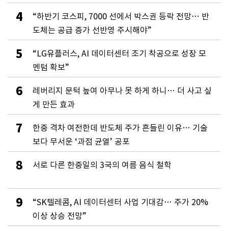
4
“하반기 코스피, 7000 선에서 박스권 등락 전망… 반
도체는 공급 증가 선반영 주시해야”
5
“LG유플러스, AI 데이터센터 조기 착공으로 성장 모
멘텀 확보”
6
레버리지 문턱 높여 아무나 못 하게 하니… 더 사고 싶
게 만든 효과
7
한중 격차 여전한데 반도체 주가 흔들린 이유… 기술
보다 무서운 ‘과점 균열’ 공포
8
서로 다른 한중일의 3국의 여름 음식 철학
9
“SK텔레콤, AI 데이터센터 사업 기대감… 주가 20%
이상 상승 전망”