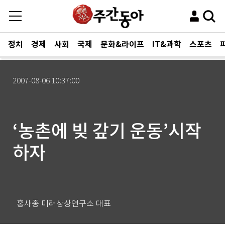
정치
경제
사회
국제
문화&라이프
IT&과학
스포츠
2007-08-06 10:37:00
‘농촌에 빚 갚기 운동’시작
하자
홍사종 미래상상연구소 대표