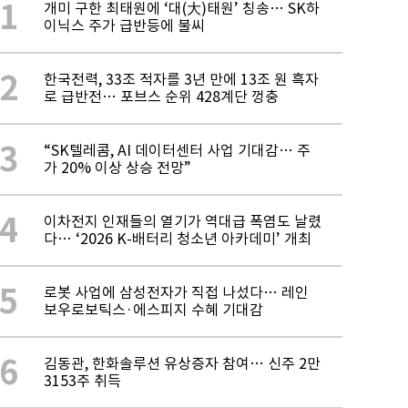
1
개미 구한 최태원에 ‘대(大)태원’ 칭송… SK하
이닉스 주가 급반등에 불씨
2
한국전력, 33조 적자를 3년 만에 13조 원 흑자
로 급반전… 포브스 순위 428계단 껑충
3
“SK텔레콤, AI 데이터센터 사업 기대감… 주
가 20% 이상 상승 전망”
4
이차전지 인재들의 열기가 역대급 폭염도 날렸
다… ‘2026 K-배터리 청소년 아카데미’ 개최
5
로봇 사업에 삼성전자가 직접 나섰다… 레인
보우로보틱스·에스피지 수혜 기대감
6
김동관, 한화솔루션 유상증자 참여… 신주 2만
3153주 취득