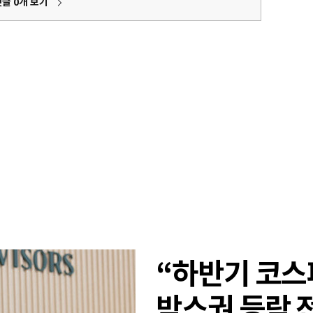
댓글
0
개 보기
“하반기 코스피
박스권 등락 