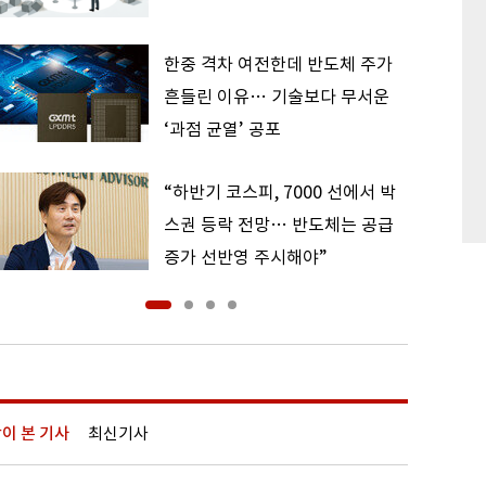
한중 격차 여전한데 반도체 주가
흔들린 이유… 기술보다 무서운
‘과점 균열’ 공포
“하반기 코스피, 7000 선에서 박
스권 등락 전망… 반도체는 공급
증가 선반영 주시해야”
이 본 기사
최신기사