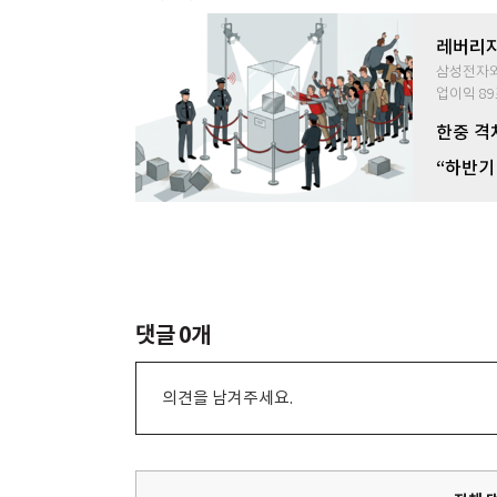
레버리지
효과
삼성전자와
업이익 89
한중 격
운 ‘과점
“하반기
공급 증
댓글
0
개
의견을 남겨주세요.