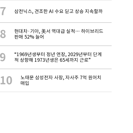
7
삼전닉스, 견조한 AI 수요 딛고 상승 지속할까
8
현대차·기아, 美서 역대급 실적… 하이브리드
판매 52% 늘어
9
“1969년생부터 정년 연장, 2029년부터 단계
적 상향해 1973년생은 65세까지 근로”
10
노태문 삼성전자 사장, 자사주 7억 원어치
매입