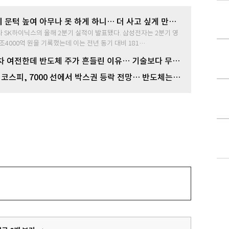
 문턱 높여 아무나 못 하게 하니… 더 사고 싶게 만든
 SK하이닉스의 올해 2분기 실적이 발표됐다. 삼성전자는 2분기 영
조4000억 원을 기록했는데 이는 전년 동기 대비 181…
차 여전한데 반도체 주가 흔들린 이유… 기술보다 무서
 균열’ 공포
 코스피, 7000 선에서 박스권 등락 전망… 반도체는
가 선반영 주시해야”