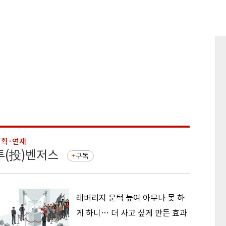
기획·연재
기획·연
투(投)벤저스
돈의 
구독
레버리지 문턱 높여 아무나 못 하
게 하니… 더 사고 싶게 만든 효과