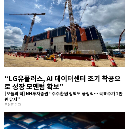
“LG유플러스, AI 데이터센터 조기 착공으
로 성장 모멘텀 확보”
[오늘의 픽] NH투자증권 “주주환원 정책도 긍정적… 목표주가 2만
원 유지”
문영훈 기자