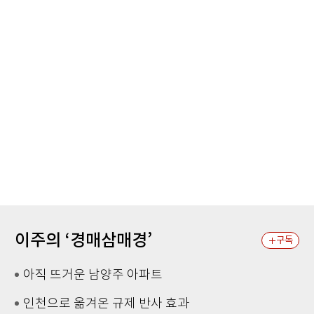
이주의 ‘경매삼매경’
구독
아직 뜨거운 남양주 아파트
인천으로 옮겨온 규제 반사 효과