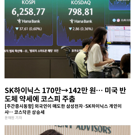
SK하이닉스 170만→142만 원… 미국 반
도체 약세에 코스피 주춤
[주간증시동향] 외국인이 매도한 삼성전자·SK하이닉스 개인이
사… 코스닥은 상승세
윤채원 기자