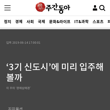
정치
경제
사회
국제
문화&라이프
IT&과학
스포츠
입력
2019-06-14 17:00:01
‘3기 신도시’에 미리 입주해
볼까
이 주의 ‘경매삼매경’
지지옥션