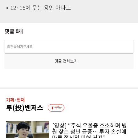
12·16에 웃는 용인 아파트
댓글
0
개
의견을 남겨주세요.
댓글 전체보기
기획·연재
투(投)벤저스
구독
[영상] “주식 우울증 호소하며 병
원 찾는 청년 급증… 투자 손실에
따른 정신적 피해 커져”