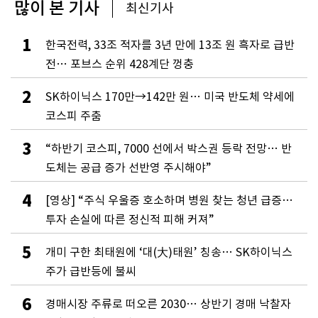
많이 본 기사
최신기사
1
한국전력, 33조 적자를 3년 만에 13조 원 흑자로 급반
전… 포브스 순위 428계단 껑충
2
SK하이닉스 170만→142만 원… 미국 반도체 약세에
코스피 주춤
3
“하반기 코스피, 7000 선에서 박스권 등락 전망… 반
도체는 공급 증가 선반영 주시해야”
4
[영상] “주식 우울증 호소하며 병원 찾는 청년 급증…
투자 손실에 따른 정신적 피해 커져”
5
개미 구한 최태원에 ‘대(大)태원’ 칭송… SK하이닉스
주가 급반등에 불씨
6
경매시장 주류로 떠오른 2030… 상반기 경매 낙찰자