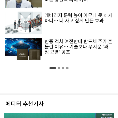
레버리지 문턱 높여 아무나 못 하게
하니… 더 사고 싶게 만든 효과
한중 격차 여전한데 반도체 주가 흔
들린 이유… 기술보다 무서운 ‘과
점 균열’ 공포
에디터 추천기사