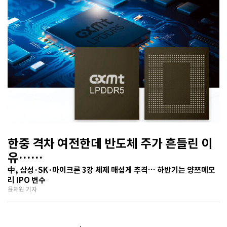
한중 격차 여전한데 반도체 주가 흔들린 이
유…
기술보다 무서운 ‘과점 균열’ 공포
中, 삼성·SK·마이크론 3강 체제 매섭게 추격… 하반기는 양쯔메모
리 IPO 변수
윤채원 기자