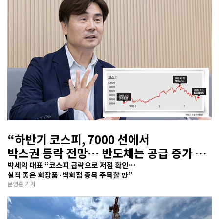
“하반기 코스피, 7000 선에서
박스권 등락 전망… 반도체는 공급 증가 선
반영 주시해야”
박세익 대표 “코스피 급락으로 저점 확인…
실적 좋은 화장품·백화점 종목 주목할 만”
문영훈 기자