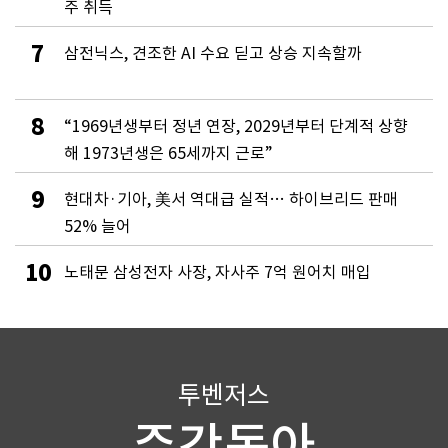
주 취득
7
삼전닉스, 견조한 AI 수요 딛고 상승 지속할까
8
“1969년생부터 정년 연장, 2029년부터 단계적 상향
해 1973년생은 65세까지 근로”
9
현대차·기아, 美서 역대급 실적… 하이브리드 판매
52% 늘어
10
노태문 삼성전자 사장, 자사주 7억 원어치 매입
투벤저스
주간동아