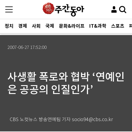
정치
경제
사회
국제
문화&라이프
IT&과학
스포츠
2007-06-27 17:52:00
사생활 폭로와 협박 ‘연예인
은 공공의 인질인가’
CBS 노컷뉴스 방송연예팀 기자 socio94@cbs.co.kr