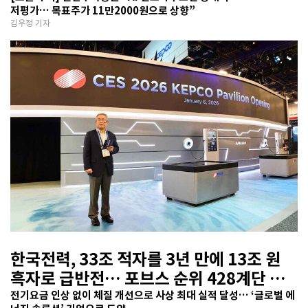
저평가… 목표주가 11만2000원으로 상향”
김우정 기자
한국전력, 33조 적자를 3년 만에 13조 원
흑자로 급반전… 포브스 순위 428계단 껑
충
전기요금 인상 없이 체질 개선으로 사상 최대 실적 달성… ‘글로벌 에