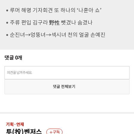
루머 해명 기자회견 또 하나의 ‘나훈아 쇼’
주류 편입 김구라 野性 뺏겼나 숨겼나
순진녀→엉뚱녀→섹시녀 천의 얼굴 손예진
댓글
0
개
의견을 남겨주세요.
댓글 전체보기
기획·연재
투(投)벤저스
구독