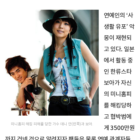
연예인의 ‘사
생활 유포’ 악
몽이 재현되
고 있다. 일본
에서 활동 중
인 한류스타
보아가 자신
의 미니홈피
를 해킹당하
고 협박범에
미니홈피 해킹 피해를 당한 가수 데니 안(왼쪽)과 보아.
게 3500만원
까지 건넨 것으로 알려지자 팬들은 물론 연예 관계자들