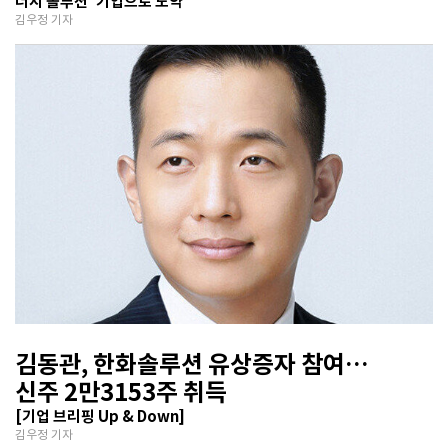
너지 솔루션’ 기업으로 도약
김우정 기자
김동관, 한화솔루션 유상증자 참여…
신주 2만3153주 취득
[기업 브리핑 Up & Down]
김우정 기자