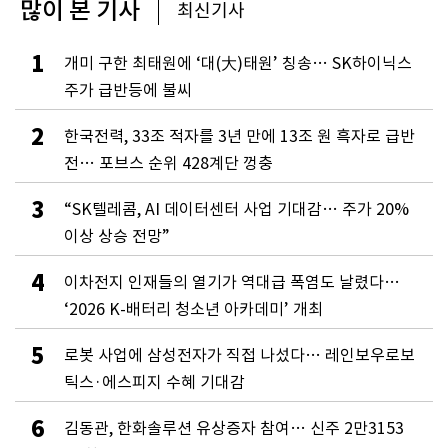
많이 본 기사
최신기사
1
개미 구한 최태원에 ‘대(大)태원’ 칭송… SK하이닉스
주가 급반등에 불씨
2
한국전력, 33조 적자를 3년 만에 13조 원 흑자로 급반
전… 포브스 순위 428계단 껑충
3
“SK텔레콤, AI 데이터센터 사업 기대감… 주가 20%
이상 상승 전망”
4
이차전지 인재들의 열기가 역대급 폭염도 날렸다…
‘2026 K-배터리 청소년 아카데미’ 개최
5
로봇 사업에 삼성전자가 직접 나섰다… 레인보우로보
틱스·에스피지 수혜 기대감
6
김동관, 한화솔루션 유상증자 참여… 신주 2만3153