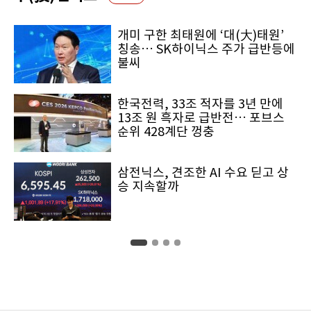
개미 구한 최태원에 ‘대(大)태원’
칭송… SK하이닉스 주가 급반등에
불씨
한국전력, 33조 적자를 3년 만에
13조 원 흑자로 급반전… 포브스
순위 428계단 껑충
삼전닉스, 견조한 AI 수요 딛고 상
승 지속할까