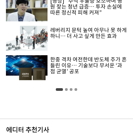
[영상] “주식 우울증 호소하며 병
원 찾는 청년 급증… 투자 손실에
따른 정신적 피해 커져”
레버리지 문턱 높여 아무나 못 하게
하니… 더 사고 싶게 만든 효과
한중 격차 여전한데 반도체 주가 흔
들린 이유… 기술보다 무서운 ‘과
점 균열’ 공포
에디터 추천기사