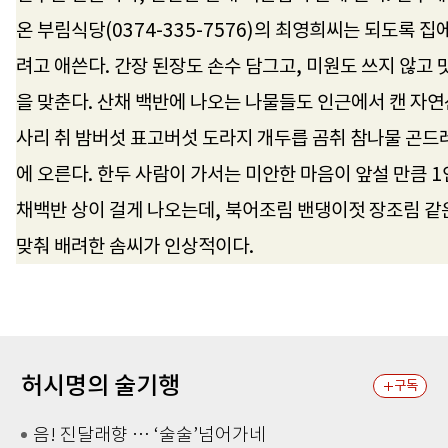
온 부림식당(0374-335-7576)의 최영희씨는 되도록 집
려고 애쓴다. 간장 된장도 손수 담그고, 미원도 쓰지 않고
을 맞춘다. 산채 백반에 나오는 나물들도 인근에서 캔 자연
사리 취 밤버섯 표고버섯 도라지 개두릅 곰취 참나물 곤드
에 오른다. 한두 사람이 가서는 미안한 마음이 앞설 만큼 1
채백반 상이 걸게 나오는데, 북어조림 밴댕이젓 장조림 같
맞춰 배려한 솜씨가 인상적이다.
허시명의 술기행
구독
음! 진달래향 … ‘술술’넘어가네