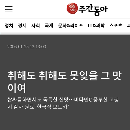
정치
경제
사회
국제
문화&라이프
IT&과학
스포츠
2006-01-25 12:13:00
취해도 취해도 못잊을 그 맛
이여
쌉싸름하면서도 독특한 신맛…비타민C 풍부한 고랭
지 감자 원료 ‘한국식 보드카’