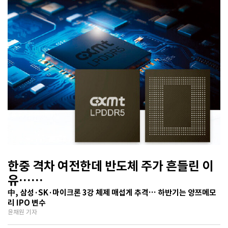
한중 격차 여전한데 반도체 주가 흔들린 이
유…
기술보다 무서운 ‘과점 균열’ 공포
中, 삼성·SK·마이크론 3강 체제 매섭게 추격… 하반기는 양쯔메모
리 IPO 변수
윤채원 기자