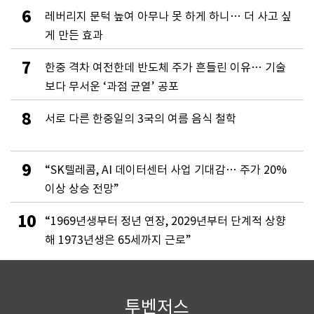
6
레버리지 문턱 높여 아무나 못 하게 하니… 더 사고 싶
게 만든 효과
7
한중 격차 여전한데 반도체 주가 흔들린 이유… 기술
보다 무서운 ‘과점 균열’ 공포
8
서로 다른 한중일의 3국의 여름 음식 철학
9
“SK텔레콤, AI 데이터센터 사업 기대감… 주가 20%
이상 상승 전망”
10
“1969년생부터 정년 연장, 2029년부터 단계적 상향
해 1973년생은 65세까지 근로”
투벤저스