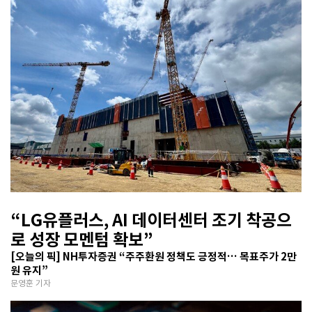
“LG유플러스, AI 데이터센터 조기 착공으
로 성장 모멘텀 확보”
[오늘의 픽] NH투자증권 “주주환원 정책도 긍정적… 목표주가 2만
원 유지”
문영훈 기자