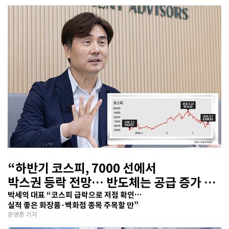
“하반기 코스피, 7000 선에서
박스권 등락 전망… 반도체는 공급 증가 선
반영 주시해야”
박세익 대표 “코스피 급락으로 저점 확인…
실적 좋은 화장품·백화점 종목 주목할 만”
문영훈 기자