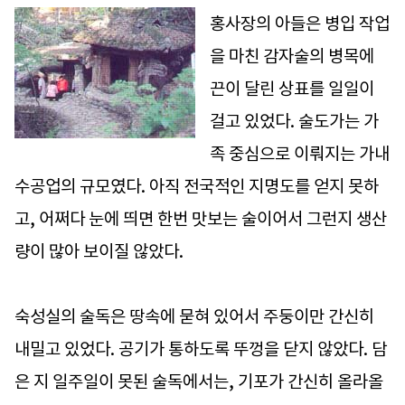
홍사장의 아들은 병입 작업
을 마친 감자술의 병목에
끈이 달린 상표를 일일이
걸고 있었다. 술도가는 가
족 중심으로 이뤄지는 가내
수공업의 규모였다. 아직 전국적인 지명도를 얻지 못하
고, 어쩌다 눈에 띄면 한번 맛보는 술이어서 그런지 생산
량이 많아 보이질 않았다.
숙성실의 술독은 땅속에 묻혀 있어서 주둥이만 간신히
내밀고 있었다. 공기가 통하도록 뚜껑을 닫지 않았다. 담
은 지 일주일이 못된 술독에서는, 기포가 간신히 올라올