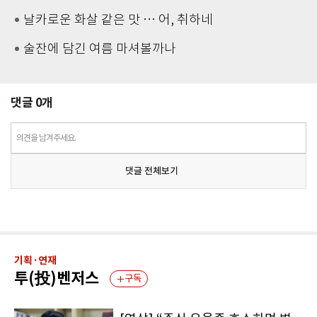
날카로운 화살 같은 맛 … 어, 취하네
술잔에 담긴 여름 마셔볼까나
댓글
0
개
의견을 남겨주세요.
댓글 전체보기
기획·연재
투(投)벤저스
구독