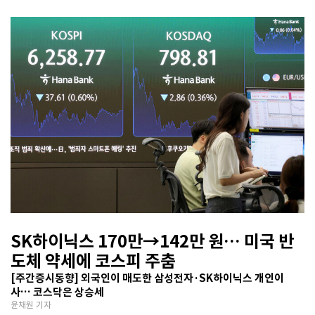
SK하이닉스 170만→142만 원… 미국 반
도체 약세에 코스피 주춤
[주간증시동향] 외국인이 매도한 삼성전자·SK하이닉스 개인이
사… 코스닥은 상승세
윤채원 기자