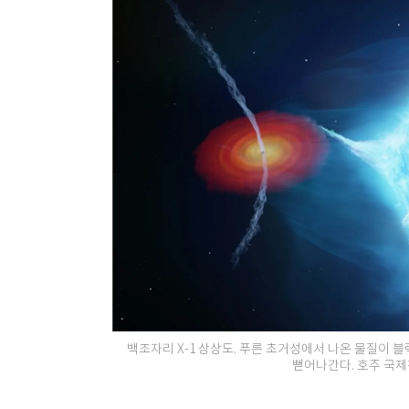
백조자리 X-1 상상도. 푸른 초거성에서 나온 물질이 
뻗어나간다. 호주 국제