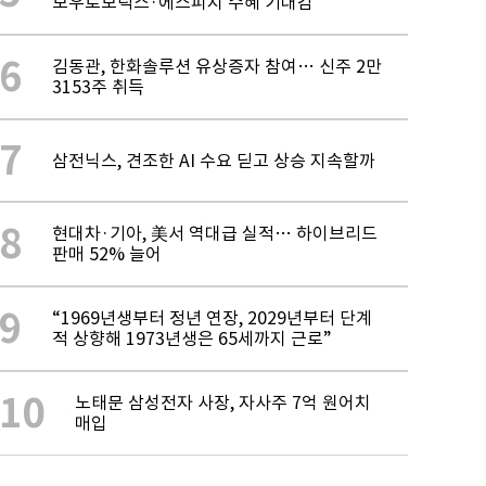
보우로보틱스·에스피지 수혜 기대감
6
김동관, 한화솔루션 유상증자 참여… 신주 2만
3153주 취득
7
삼전닉스, 견조한 AI 수요 딛고 상승 지속할까
8
현대차·기아, 美서 역대급 실적… 하이브리드
판매 52% 늘어
9
“1969년생부터 정년 연장, 2029년부터 단계
적 상향해 1973년생은 65세까지 근로”
10
노태문 삼성전자 사장, 자사주 7억 원어치
매입