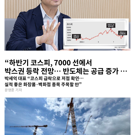
“하반기 코스피, 7000 선에서
박스권 등락 전망… 반도체는 공급 증가 선
반영 주시해야”
박세익 대표 “코스피 급락으로 저점 확인…
실적 좋은 화장품·백화점 종목 주목할 만”
문영훈 기자