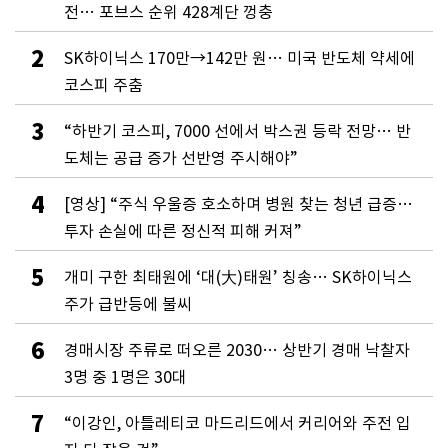
전… 포브스 순위 428계단 껑충
2
SK하이닉스 170만→142만 원… 미국 반도체 약세에
코스피 주춤
3
“하반기 코스피, 7000 선에서 박스권 등락 전망… 반
도체는 공급 증가 선반영 주시해야”
4
[영상] “주식 우울증 호소하며 병원 찾는 청년 급증…
투자 손실에 따른 정신적 피해 커져”
5
개미 구한 최태원에 ‘대(大)태원’ 칭송… SK하이닉스
주가 급반등에 불씨
6
경매시장 주류로 떠오른 2030… 상반기 경매 낙찰자
3명 중 1명은 30대
7
“이강인, 아틀레티코 마드리드에서 커리어와 주전 입