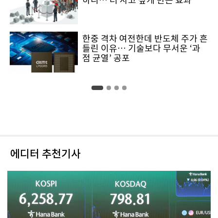
하니… 더 사고 싶게 만든 효과
한중 격차 여전한데 반도체 주가 흔
들린 이유… 기술보다 무서운 ‘과
점 균열’ 공포
에디터 추천기사