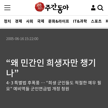
정치
경제
사회
국제
문화&라이프
IT&과학
스포츠
2005-06-16 15:22:00
“왜 민간인 희생자만 챙기
나”
4·3 특별법 후폭풍 … “희생 군인들도 적절한 예우 필
요” 예비역들 군인연금법 개정 청원