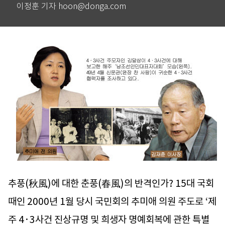
이정훈 기자 hoon@donga.com
추풍(秋風)에 대한 춘풍(春風)의 반격인가? 15대 국회
때인 2000년 1월 당시 국민회의 추미애 의원 주도로 ‘제
주 4·3사건 진상규명 및 희생자 명예회복에 관한 특별