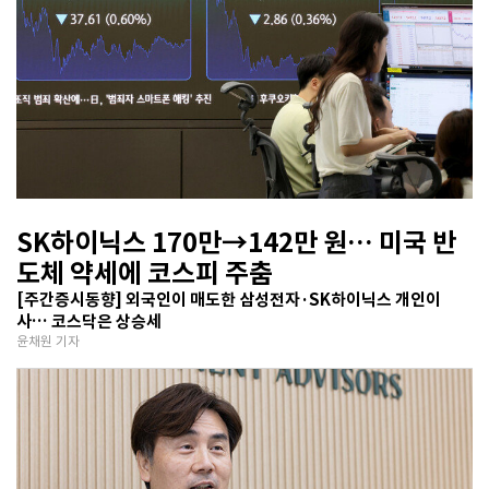
SK하이닉스 170만→142만 원… 미국 반
도체 약세에 코스피 주춤
[주간증시동향] 외국인이 매도한 삼성전자·SK하이닉스 개인이
사… 코스닥은 상승세
윤채원 기자