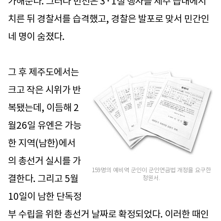
가해준다. 그러나 민전은 3·1절 행사를 제주 읍내에서
치른 뒤 경찰서를 습격했고, 경찰은 발포로 맞서 민간인
네 명이 숨졌다.
그 후 제주도에서는
크고 작은 시위가 반
복됐는데, 이듬해 2
월26일 유엔은 가능
한 지역(남한)에서
의 총선거 실시를 가
159명의 예비역 군인이 군인연금법 개정을 요구한
결한다. 그리고 5월
청원서.
10일이 남한 단독정
부 수립을 위한 총선거 날짜로 확정되었다. 이러한 때인