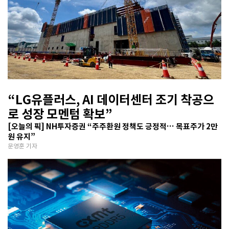
“LG유플러스, AI 데이터센터 조기 착공으
로 성장 모멘텀 확보”
[오늘의 픽] NH투자증권 “주주환원 정책도 긍정적… 목표주가 2만
원 유지”
문영훈 기자