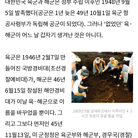
대한민국 육군과 해군은 정부 수립 이후인 1948년 9월
5일 발족했다(공군은 1년 늦은 49년 10월1일 육군 항
공사령부가 독립해 공군이 되었다). 그러나 ‘없었던’ 육·
해군이 어느 날 갑자기 생겨난 것은 아니다.
육군은 1946년 2월7일 만
들어진 국방경비대(조선경
찰예비대)가, 해군은 46년
6월15일 창설된 해안경비
대가 이날 육·해군으로 이
2003년 9월 남제주군에서 이루어진 4·3
름을 바꾸었을 뿐이다. 그
사건 희생자 유골 발굴 작업.
리고 그보다 먼저인 45년
11월13일, 미 군정청은 육군부와 해군부, 경무국(경찰)