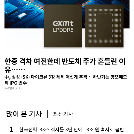
한중 격차 여전한데 반도체 주가 흔들린 이
유…
기술보다 무서운 ‘과점 균열’ 공포
中, 삼성·SK·마이크론 3강 체제 매섭게 추격… 하반기는 양쯔메모
리 IPO 변수
윤채원 기자
많이 본 기사
최신기사
1
한국전력, 33조 적자를 3년 만에 13조 원 흑자로 급반