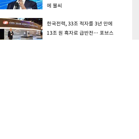
에 불씨
한국전력, 33조 적자를 3년 만에
13조 원 흑자로 급반전… 포브스
순위 428계단 껑충
‘V자 반등’ 성공한 삼전닉스, 견조
한 AI 수요 딛고 상승 지속할까