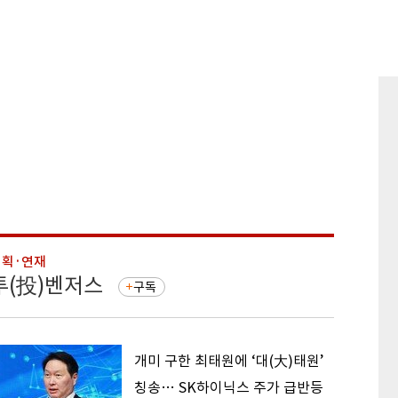
기획·연재
기획·연
투(投)벤저스
돈의 
구독
개미 구한 최태원에 ‘대(大)태원’
칭송… SK하이닉스 주가 급반등