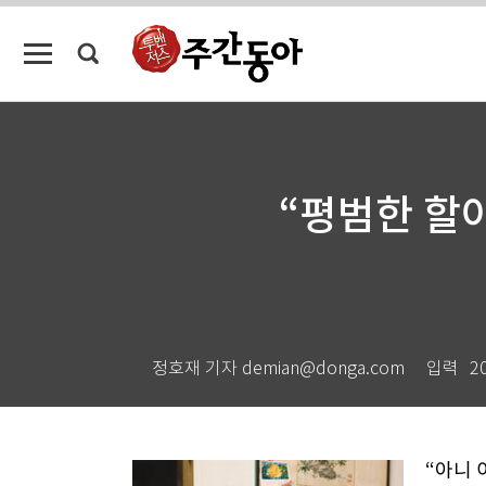
“평범한 할아
정호재 기자 demian@donga.com
입력
2
“아니 