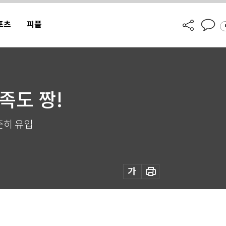
포츠
피플
족도 짱!
준히 유입