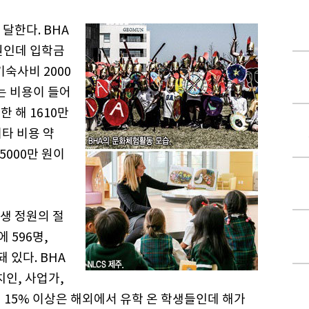
달한다. BHA
 원인데 입학금
기숙사비 2000
는 비용이 들어
한 해 1610만
기타 비용 약
 5000만 원이
생 정원의 절
 596명,
돼 있다. BHA
인, 사업가,
 15% 이상은 해외에서 유학 온 학생들인데 해가