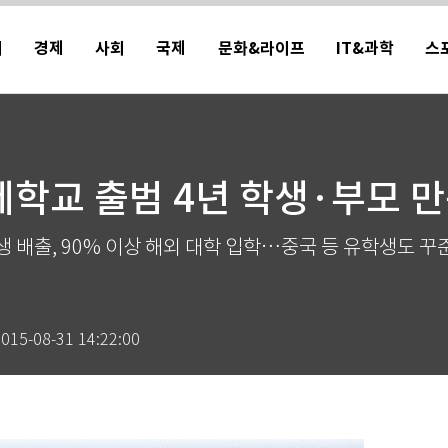
치
경제
사회
국제
문화&라이프
IT&과학
스
학교 출범 4년 학생·부모 만
생 배출, 90% 이상 해외 대학 입학…중국 등 유학생도 꾸
015-08-31 14:22:00