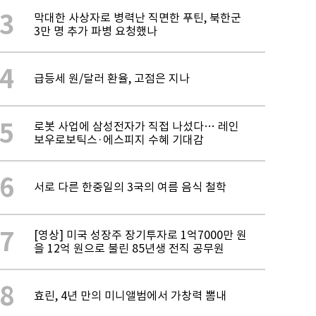
3
막대한 사상자로 병력난 직면한 푸틴, 북한군
3만 명 추가 파병 요청했나
4
급등세 원/달러 환율, 고점은 지나
5
로봇 사업에 삼성전자가 직접 나섰다… 레인
보우로보틱스·에스피지 수혜 기대감
6
서로 다른 한중일의 3국의 여름 음식 철학
7
[영상] 미국 성장주 장기투자로 1억7000만 원
을 12억 원으로 불린 85년생 전직 공무원
8
효린, 4년 만의 미니앨범에서 가창력 뽐내