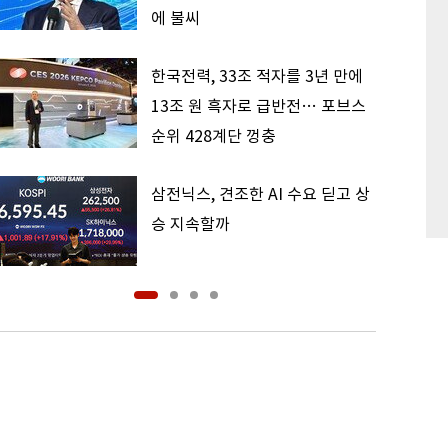
에 불씨
한국전력, 33조 적자를 3년 만에
13조 원 흑자로 급반전… 포브스
순위 428계단 껑충
삼전닉스, 견조한 AI 수요 딛고 상
승 지속할까