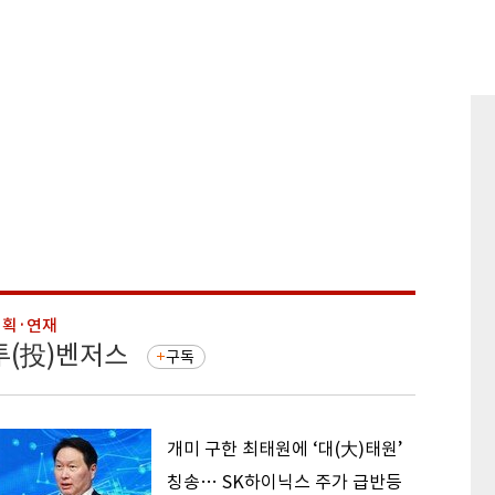
기획·연재
기획·연
투(投)벤저스
돈의 
구독
개미 구한 최태원에 ‘대(大)태원’
칭송… SK하이닉스 주가 급반등