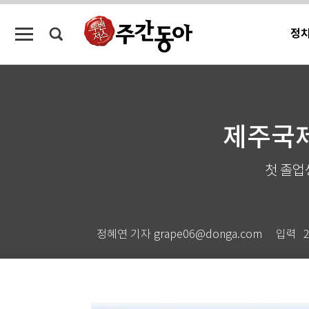
정
제주국제
첫 졸업
정혜연 기자 grape06@donga.com
입력
2