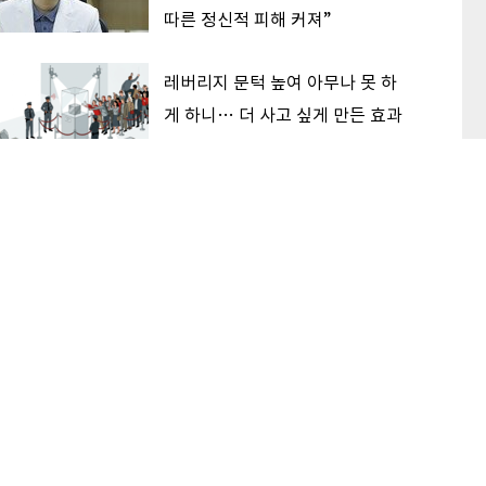
따른 정신적 피해 커져”
레버리지 문턱 높여 아무나 못 하
게 하니… 더 사고 싶게 만든 효과
한중 격차 여전한데 반도체 주가
흔들린 이유… 기술보다 무서운
‘과점 균열’ 공포