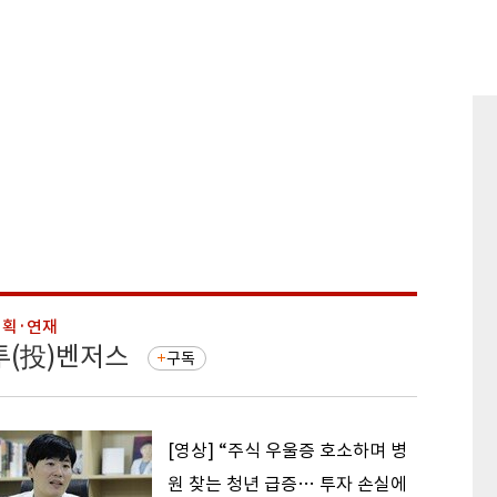
기획·연재
기획·연
투(投)벤저스
돈의 
구독
[영상] “주식 우울증 호소하며 병
원 찾는 청년 급증… 투자 손실에