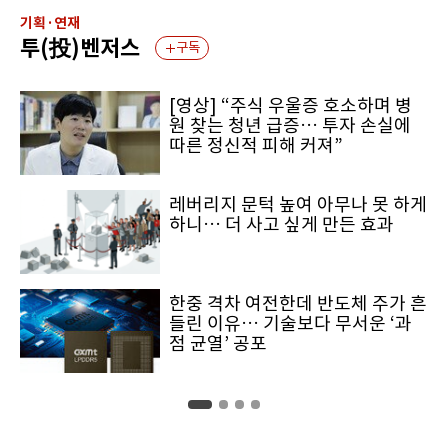
기획·연재
투(投)벤저스
구독
[영상] “주식 우울증 호소하며 병
원 찾는 청년 급증… 투자 손실에
따른 정신적 피해 커져”
레버리지 문턱 높여 아무나 못 하게
하니… 더 사고 싶게 만든 효과
한중 격차 여전한데 반도체 주가 흔
들린 이유… 기술보다 무서운 ‘과
점 균열’ 공포