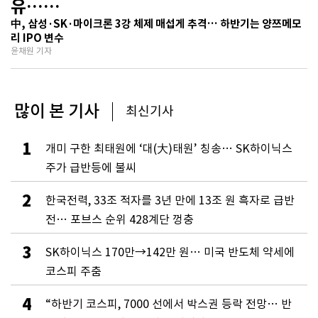
유…
기술보다 무서운 ‘과점 균열’ 공포
中, 삼성·SK·마이크론 3강 체제 매섭게 추격… 하반기는 양쯔메모
리 IPO 변수
윤채원 기자
많이 본 기사
최신기사
1
개미 구한 최태원에 ‘대(大)태원’ 칭송… SK하이닉스
주가 급반등에 불씨
2
한국전력, 33조 적자를 3년 만에 13조 원 흑자로 급반
전… 포브스 순위 428계단 껑충
3
SK하이닉스 170만→142만 원… 미국 반도체 약세에
코스피 주춤
4
“하반기 코스피, 7000 선에서 박스권 등락 전망… 반