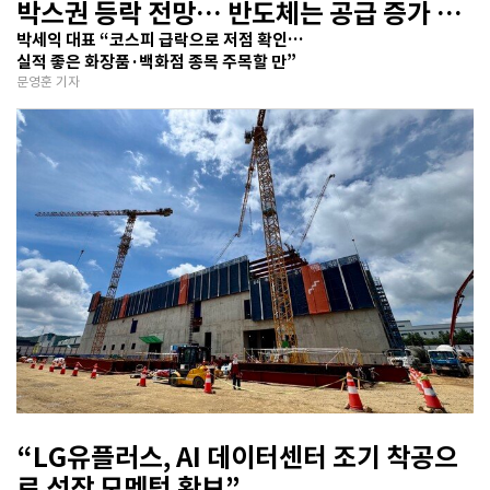
박스권 등락 전망… 반도체는 공급 증가 선
반영 주시해야”
박세익 대표 “코스피 급락으로 저점 확인…
실적 좋은 화장품·백화점 종목 주목할 만”
문영훈 기자
“LG유플러스, AI 데이터센터 조기 착공으
로 성장 모멘텀 확보”