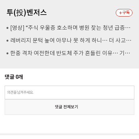
투(投)벤저스
구독
[영상] “주식 우울증 호소하며 병원 찾는 청년 급증… 투자 손실에 따른 정신적 피해 커져”
레버리지 문턱 높여 아무나 못 하게 하니… 더 사고 싶게 만든 효과
한중 격차 여전한데 반도체 주가 흔들린 이유… 기술보다 무서운 ‘과점 균열’ 공포
댓글
0
개
의견을 남겨주세요.
댓글 전체보기