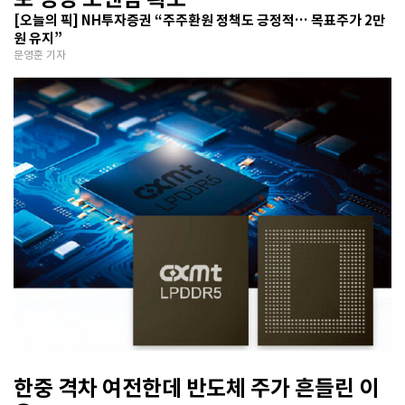
[오늘의 픽] NH투자증권 “주주환원 정책도 긍정적… 목표주가 2만
원 유지”
문영훈 기자
한중 격차 여전한데 반도체 주가 흔들린 이