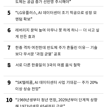
도체는 공급 증가 선반영 주시해야”
5
“LG유플러스, AI 데이터센터 조기 착공으로 성장 모
멘텀 확보”
6
레버리지 문턱 높여 아무나 못 하게 하니… 더 사고 싶
게 만든 효과
7
한중 격차 여전한데 반도체 주가 흔들린 이유… 기술
보다 무서운 ‘과점 균열’ 공포
8
서로 다른 한중일의 3국의 여름 음식 철학
9
“SK텔레콤, AI 데이터센터 사업 기대감… 주가 20%
이상 상승 전망”
10
“1969년생부터 정년 연장, 2029년부터 단계적 상향
해 1973년생은 65세까지 근로”