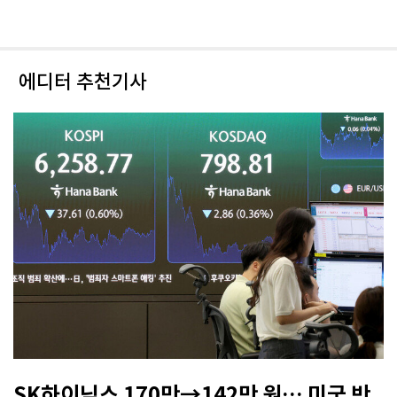
에디터 추천기사
SK하이닉스 170만→142만 원… 미국 반