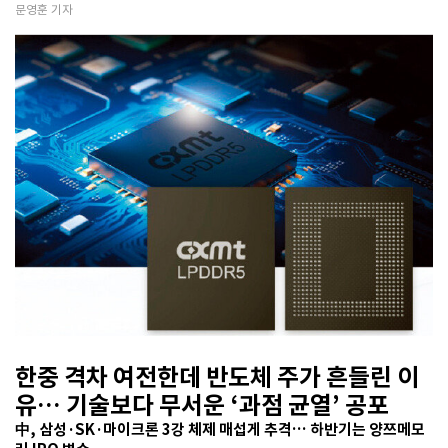
문영훈 기자
한중 격차 여전한데 반도체 주가 흔들린 이
유… 기술보다 무서운 ‘과점 균열’ 공포
中, 삼성·SK·마이크론 3강 체제 매섭게 추격… 하반기는 양쯔메모