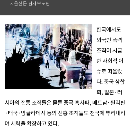
서울신문 탐사보도팀
한국에서도
외국인 폭력
조직이 시급
한 사회적 이
슈로 떠올랐
다. 중국 삼합
회, 일본·러
시아의 전통 조직들은 물론 중국 흑사파, 베트남·필리핀
·태국·방글라데시 등의 신흥 조직들도 전국에 뿌리내리
며 세력을 확장하고 있다.