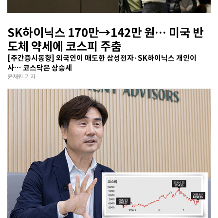
SK하이닉스 170만→142만 원… 미국 반
도체 약세에 코스피 주춤
[주간증시동향] 외국인이 매도한 삼성전자·SK하이닉스 개인이
사… 코스닥은 상승세
윤채원 기자