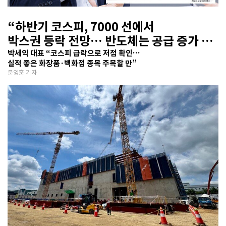
“하반기 코스피, 7000 선에서
박스권 등락 전망… 반도체는 공급 증가 선
반영 주시해야”
박세익 대표 “코스피 급락으로 저점 확인…
실적 좋은 화장품·백화점 종목 주목할 만”
문영훈 기자