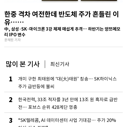
한중 격차 여전한데 반도체 주가 흔들린 이
유…
기술보다 무서운 ‘과점 균열’ 공포
中, 삼성·SK·마이크론 3강 체제 매섭게 추격… 하반기는 양쯔메모
리 IPO 변수
윤채원 기자
많이 본 기사
최신기사
1
개미 구한 최태원에 ‘대(大)태원’ 칭송… SK하이닉스
주가 급반등에 불씨
2
한국전력, 33조 적자를 3년 만에 13조 원 흑자로 급반
전… 포브스 순위 428계단 껑충
3
“SK텔레콤, AI 데이터센터 사업 기대감… 주가 20%