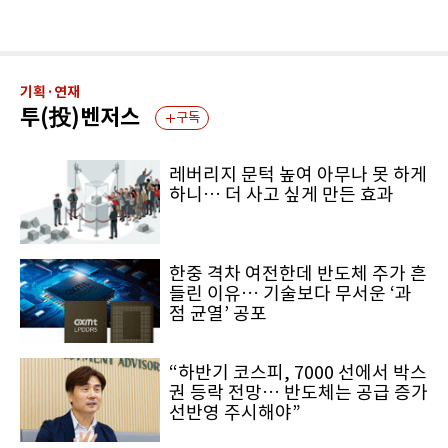
기획·연재
투(投)벤저스
구독
레버리지 문턱 높여 아무나 못 하게
하니… 더 사고 싶게 만든 효과
한중 격차 여전한데 반도체 주가 흔
들린 이유… 기술보다 무서운 ‘과
점 균열’ 공포
“하반기 코스피, 7000 선에서 박스
권 등락 전망… 반도체는 공급 증가
선반영 주시해야”