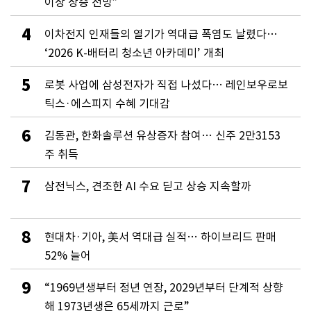
이상 상승 전망”
4
이차전지 인재들의 열기가 역대급 폭염도 날렸다…
‘2026 K-배터리 청소년 아카데미’ 개최
5
로봇 사업에 삼성전자가 직접 나섰다… 레인보우로보
틱스·에스피지 수혜 기대감
6
김동관, 한화솔루션 유상증자 참여… 신주 2만3153
주 취득
7
삼전닉스, 견조한 AI 수요 딛고 상승 지속할까
8
현대차·기아, 美서 역대급 실적… 하이브리드 판매
52% 늘어
9
“1969년생부터 정년 연장, 2029년부터 단계적 상향
해 1973년생은 65세까지 근로”