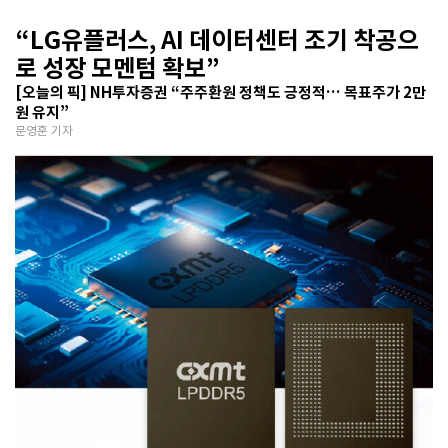
“LG유플러스, AI 데이터센터 조기 착공으
로 성장 모멘텀 확보”
[오늘의 픽] NH투자증권 “주주환원 정책도 긍정적… 목표주가 2만
원 유지”
문영훈 기자