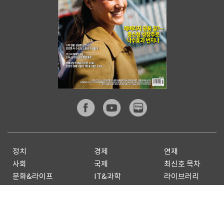
정치
경제
연재
사회
국제
최신호 목차
문화&라이프
IT&과학
라이브러리
스포츠
피플
기자페이지
전체기사