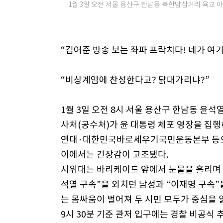
1월 3일 오전 서울 용산구 한남동 북한남삼거리 육교 아
“김어준 방송 보는 좌파 프락치다! 네가 여기 
“비상계엄에 찬성한다고? 닭대가리냐?”
1월 3일 오전 8시 서울 용산구 한남동 윤
사처(공수처)가 윤 대통령 체포 영장을 집
연대·대한민국바로세우기국민운동본부 등으로
이에서는 긴장감이 고조됐다.
시위대는 바리케이드 앞에서 눈물을 흘리며 “
석열 구속”을 외치던 남성과 “이재명 구속”
는 몸싸움이 벌어져 두 시민 모두가 중심을 
9시 30분 기준 관저 입구에는 경찰 비공식 추