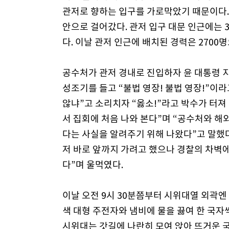
관저로 향하는 입구를 가로막았기 때문이다. 
안으로 걸어갔다. 관저 입구 대문 인근에는 
다. 이날 관저 인근에 배치된 경력은 2700
공수처가 관저 경내로 진입하자 윤 대통령 지
성조기를 들고 “불법 영장! 불법 영장!”이
않냐”고 소리치자 “옳소!”라고 박수가 터져 
서 집회에 처음 나와 본다”며 “공수처와 해
다는 사실을 알려주기 위해 나왔다”고 말했다.
저 바로 앞까지 가려고 했으나 경찰의 차벽에
다”며 울먹였다.
이날 오전 9시 30분쯤부터 시위대열 외곽엔
색 대형 주전자와 냄비에 물을 끓여 한 국자
시위대는 갓길에 나란히 모여 앉아 뜨거운 