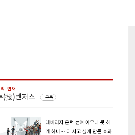
기획·연재
기획·연
투(投)벤저스
돈의 
구독
레버리지 문턱 높여 아무나 못 하
게 하니… 더 사고 싶게 만든 효과