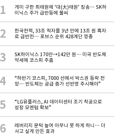
1
개미 구한 최태원에 ‘대(大)태원’ 칭송… SK하
이닉스 주가 급반등에 불씨
2
한국전력, 33조 적자를 3년 만에 13조 원 흑자
로 급반전… 포브스 순위 428계단 껑충
3
SK하이닉스 170만→142만 원… 미국 반도체
약세에 코스피 주춤
4
“하반기 코스피, 7000 선에서 박스권 등락 전
망… 반도체는 공급 증가 선반영 주시해야”
5
“LG유플러스, AI 데이터센터 조기 착공으로
성장 모멘텀 확보”
6
레버리지 문턱 높여 아무나 못 하게 하니… 더
사고 싶게 만든 효과