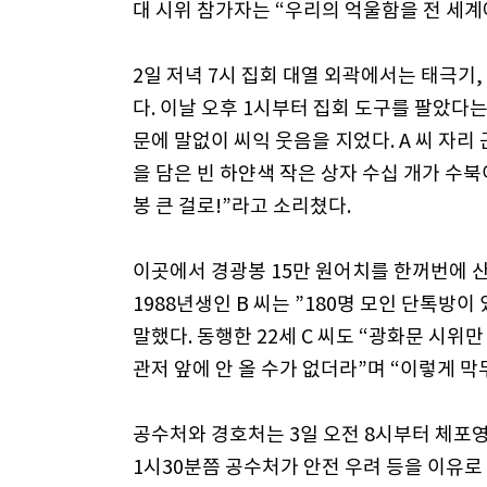
대 시위 참가자는 “우리의 억울함을 전 세계
2일 저녁 7시 집회 대열 외곽에서는 태극기,
다. 이날 오후 1시부터 집회 도구를 팔았다
문에 말없이 씨익 웃음을 지었다. A 씨 자리 
을 담은 빈 하얀색 작은 상자 수십 개가 수북
봉 큰 걸로!”라고 소리쳤다.
이곳에서 경광봉 15만 원어치를 한꺼번에 산 
1988년생인 B 씨는 ”180명 모인 단톡방이
말했다. 동행한 22세 C 씨도 “광화문 시위
관저 앞에 안 올 수가 없더라”며 “이렇게 
공수처와 경호처는 3일 오전 8시부터 체포영
1시30분쯤 공수처가 안전 우려 등을 이유로