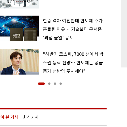
한중 격차 여전한데 반도체 주가
흔들린 이유… 기술보다 무서운
‘과점 균열’ 공포
“하반기 코스피, 7000 선에서 박
스권 등락 전망… 반도체는 공급
증가 선반영 주시해야”
이 본 기사
최신기사