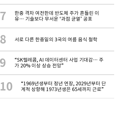
7
한중 격차 여전한데 반도체 주가 흔들린 이
유… 기술보다 무서운 ‘과점 균열’ 공포
8
서로 다른 한중일의 3국의 여름 음식 철학
9
“SK텔레콤, AI 데이터센터 사업 기대감… 주
가 20% 이상 상승 전망”
10
“1969년생부터 정년 연장, 2029년부터 단
계적 상향해 1973년생은 65세까지 근로”