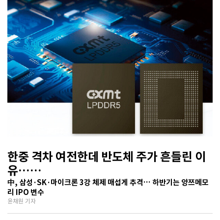
한중 격차 여전한데 반도체 주가 흔들린 이
유…
기술보다 무서운 ‘과점 균열’ 공포
中, 삼성·SK·마이크론 3강 체제 매섭게 추격… 하반기는 양쯔메모
리 IPO 변수
윤채원 기자