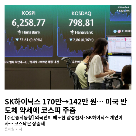
SK하이닉스 170만→142만 원… 미국 반
도체 약세에 코스피 주춤
[주간증시동향] 외국인이 매도한 삼성전자·SK하이닉스 개인이
사… 코스닥은 상승세
윤채원 기자