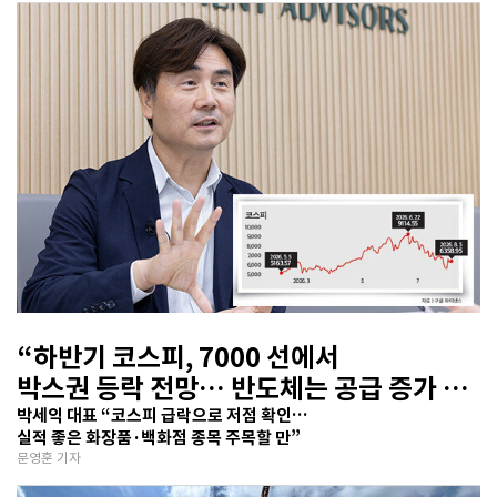
“하반기 코스피, 7000 선에서
박스권 등락 전망… 반도체는 공급 증가 선
반영 주시해야”
박세익 대표 “코스피 급락으로 저점 확인…
실적 좋은 화장품·백화점 종목 주목할 만”
문영훈 기자