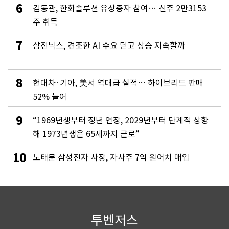
6
김동관, 한화솔루션 유상증자 참여… 신주 2만3153
주 취득
7
삼전닉스, 견조한 AI 수요 딛고 상승 지속할까
8
현대차·기아, 美서 역대급 실적… 하이브리드 판매
52% 늘어
9
“1969년생부터 정년 연장, 2029년부터 단계적 상향
해 1973년생은 65세까지 근로”
10
노태문 삼성전자 사장, 자사주 7억 원어치 매입
투벤저스