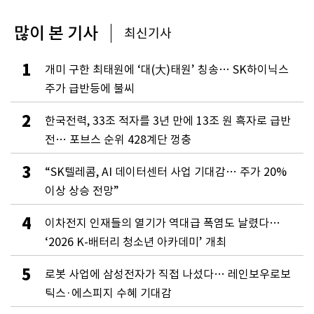
많이 본 기사
최신기사
1
개미 구한 최태원에 ‘대(大)태원’ 칭송… SK하이닉스
주가 급반등에 불씨
2
한국전력, 33조 적자를 3년 만에 13조 원 흑자로 급반
전… 포브스 순위 428계단 껑충
3
“SK텔레콤, AI 데이터센터 사업 기대감… 주가 20%
이상 상승 전망”
4
이차전지 인재들의 열기가 역대급 폭염도 날렸다…
‘2026 K-배터리 청소년 아카데미’ 개최
5
로봇 사업에 삼성전자가 직접 나섰다… 레인보우로보
틱스·에스피지 수혜 기대감