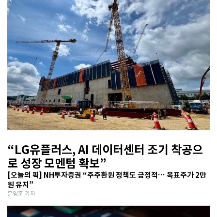
“LG유플러스, AI 데이터센터 조기 착공으
로 성장 모멘텀 확보”
[오늘의 픽] NH투자증권 “주주환원 정책도 긍정적… 목표주가 2만
원 유지”
문영훈 기자