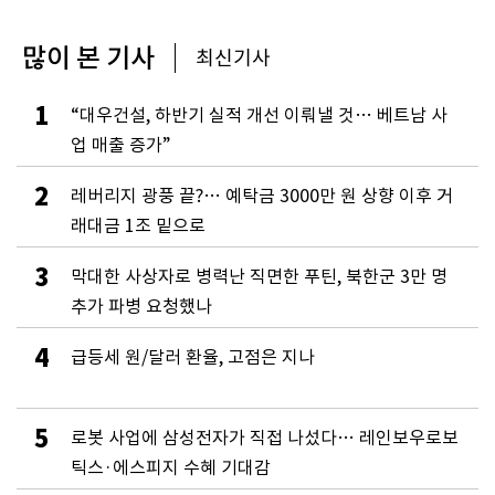
많이 본 기사
최신기사
1
“대우건설, 하반기 실적 개선 이뤄낼 것… 베트남 사
업 매출 증가”
2
레버리지 광풍 끝?… 예탁금 3000만 원 상향 이후 거
래대금 1조 밑으로
3
막대한 사상자로 병력난 직면한 푸틴, 북한군 3만 명
추가 파병 요청했나
4
급등세 원/달러 환율, 고점은 지나
5
로봇 사업에 삼성전자가 직접 나섰다… 레인보우로보
틱스·에스피지 수혜 기대감