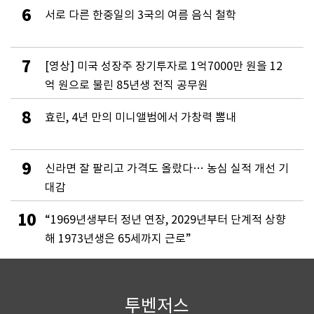
6
서로 다른 한중일의 3국의 여름 음식 철학
7
[영상] 미국 성장주 장기투자로 1억7000만 원을 12
억 원으로 불린 85년생 전직 공무원
8
효린, 4년 만의 미니앨범에서 가창력 뽐내
9
신라면 잘 팔리고 가격도 올랐다… 농심 실적 개선 기
대감
10
“1969년생부터 정년 연장, 2029년부터 단계적 상향
해 1973년생은 65세까지 근로”
투벤저스