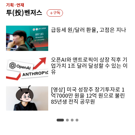
기획·연재
투(投)벤저스
구독
급등세 원/달러 환율, 고점은 지나
오픈AI와 앤트로픽이 상장 직후 기
업가치 1조 달러 달성할 수 있는 이
유
[영상] 미국 성장주 장기투자로 1
억7000만 원을 12억 원으로 불린
85년생 전직 공무원