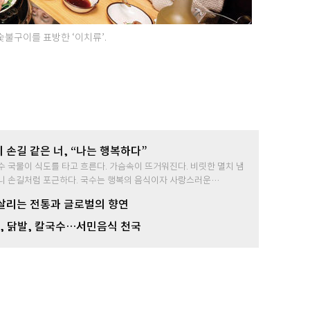
숯불구이를 표방한 ‘이치류’.
 손길 같은 너, “나는 행복하다”
수 국물이 식도를 타고 흐른다. 가슴속이 뜨거워진다. 비릿한 멸치 냄
니 손길처럼 포근하다. 국수는 행복의 음식이자 사랑스러운…
살리는 전통과 글로벌의 향연
’, 닭발, 칼국수…서민음식 천국