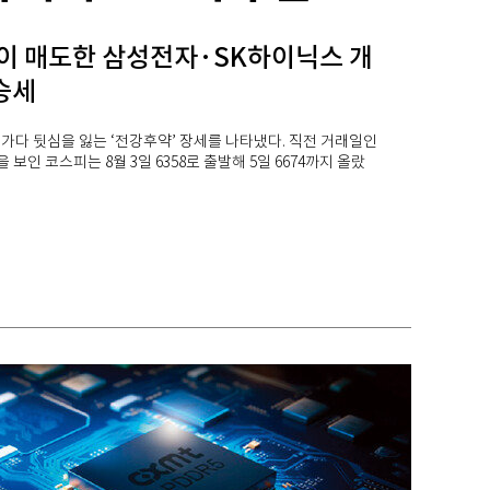
이 매도한 삼성전자·SK하이닉스 개
승세
가다 뒷심을 잃는 ‘전강후약’ 장세를 나타냈다. 직전 거래일인
을 보인 코스피는 8월 3일 6358로 출발해 5일 6674까지 올랐