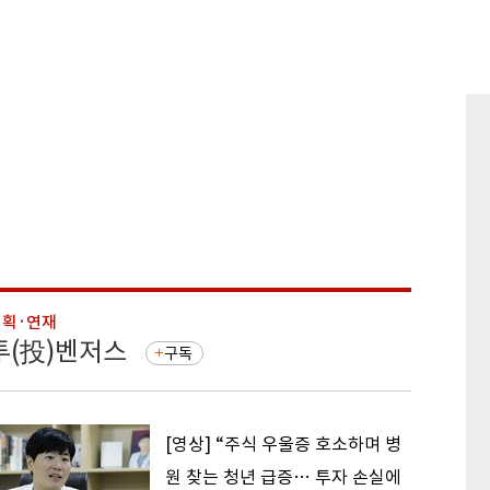
기획·연재
기획·연
투(投)벤저스
돈의 
구독
[영상] “주식 우울증 호소하며 병
원 찾는 청년 급증… 투자 손실에