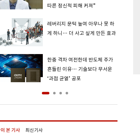
따른 정신적 피해 커져”
레버리지 문턱 높여 아무나 못 하
게 하니… 더 사고 싶게 만든 효과
한중 격차 여전한데 반도체 주가
흔들린 이유… 기술보다 무서운
‘과점 균열’ 공포
이 본 기사
최신기사