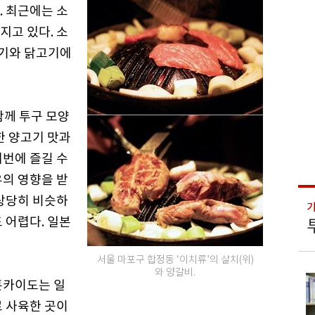
. 최근에는 소
지고 있다. 소
기와 닭고기에
함께 투구 모양
한 양고기 맛과
꺼번에 즐길 수
우의 영향을 받
 상당히 비슷하
 어렵다. 일본
서울 마포구 합정동 ‘이치류’의 살치(위)
와 양갈비.
홋카이도는 일
로 사육한 곳이