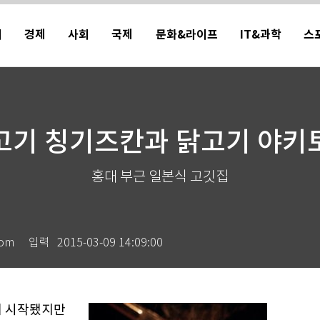
치
경제
사회
국제
문화&라이프
IT&과학
스
고기 칭기즈칸과 닭고기 야키
홍대 부근 일본식 고깃집
om
입력
2015-03-09 14:09:00
에 시작됐지만