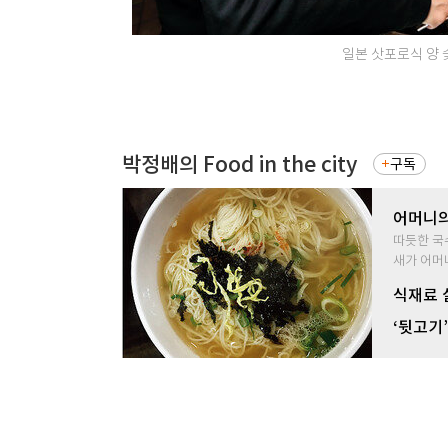
일본 삿포로식 양 
박정배의 Food in the city
구독
어머니의
따듯한 국
새가 어머
식재료 
‘뒷고기