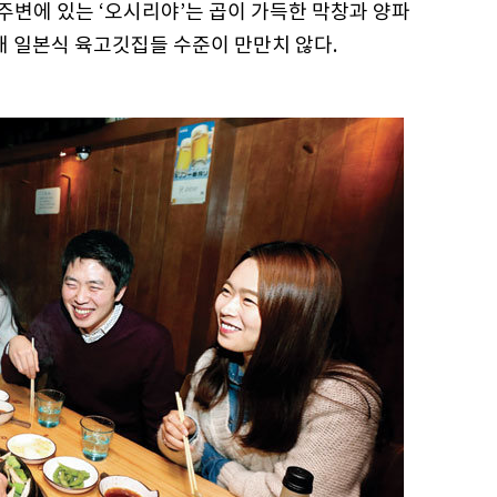
 주변에 있는 ‘오시리야’는 곱이 가득한 막창과 양파
대 일본식 육고깃집들 수준이 만만치 않다.