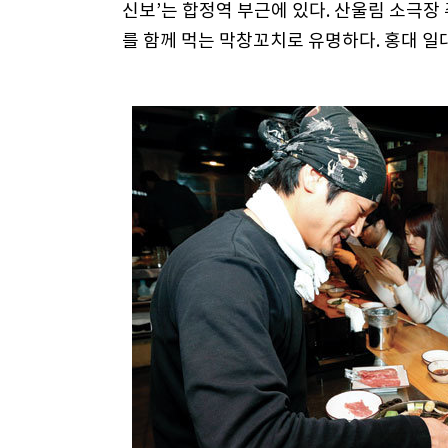
신보’는 합정역 부근에 있다. 산울림 소극장
를 함께 먹는 막창꼬치로 유명하다. 홍대 일