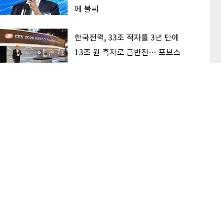
에 불씨
한국전력, 33조 적자를 3년 만에
13조 원 흑자로 급반전… 포브스
순위 428계단 껑충
삼전닉스, 견조한 AI 수요 딛고 상
승 지속할까
이 본 기사
최신기사