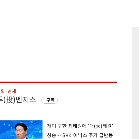
기획·연재
기획·연
투(投)벤저스
돈의 
구독
개미 구한 최태원에 ‘대(大)태원’
칭송… SK하이닉스 주가 급반등