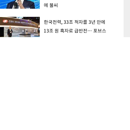
에 불씨
한국전력, 33조 적자를 3년 만에
13조 원 흑자로 급반전… 포브스
순위 428계단 껑충
삼전닉스, 견조한 AI 수요 딛고 상
승 지속할까
이 본 기사
최신기사