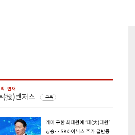
기획·연재
기획·연
투(投)벤저스
돈의 
구독
개미 구한 최태원에 ‘대(大)태원’
칭송… SK하이닉스 주가 급반등