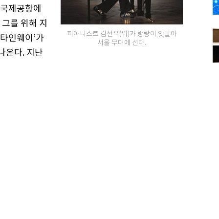
천국제공항에
 그를 위해 지
피아니스트 김선욱(위)과 랑랑이 잇달아
스타인웨이’가
서울 무대에 선다.
나온다. 지난
.
다는 김선욱은 8월 예술의전당 콘서트홀의 1호 객석
굴이 가장 잘 보인다는 자리(1층 C블록 2열 1번)
서 피아노 솔로와 오케스트라 협주곡을 모두 들려준
부에서는 김대진이 지휘하는 수원시립교향악단과 라흐
쇼팽 발라드는 귀에 익숙한 곡이지만 랑랑은 그동안
많